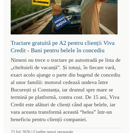
Tractare gratuită pe A2 pentru clienții Viva
Credit - Bani pentru belele în concediu
Nimeni nu trece o tractare pe autostradă pe lista de
„cheltuieli de vacanță”. Și totuși, în fiecare vară,
exact acolo ajunge o parte din bugetul de concediu
al unor familii: motorul cedează undeva între
București și Constanța, iar drumul spre mare se
termină pe platformă, contra cost. De 15 ani, Viva
Credit este alături de clienți când apar belele, iar
vara aceasta transformă această “belea” într-un
beneficiu pentru clienții companiei.
|
23 Iul 2026
Credite nevoi personale