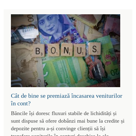
Cât de bine se premiază încasarea veniturilor
în cont?
Băncile își doresc fluxuri stabile de lichidități și
sunt dispuse să ofere dobânzi mai bune la credite și
depozite pentru a-și convinge clienții să își
transfere veniturile în conturi deschise la ele.