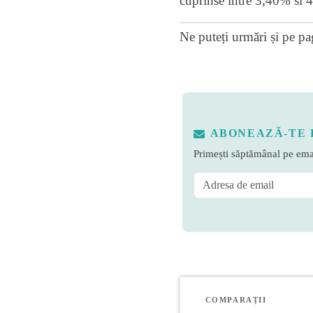
cuprinse intre 3,40% si 4
Ne puteți urmări și pe
pa
ABONEAZĂ-TE 
Primești săptămânal pe emai
COMPARAȚII