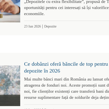
„Depozitele cu extra flexibilitate”, propusă de 
oportunități pentru cei interesați să își valorific
economiile.
|
23 Iun 2026
Depozite
Ce dobânzi oferă băncile de top pentru b
depozite în 2026
Mai multe bănci mari din România au lansat ofe
atragerea de fonduri noi. Aceste promoții sunt de
noi, fie clienților existenți care transferă bani d
resurse suplimentare față de soldurile deja dețin