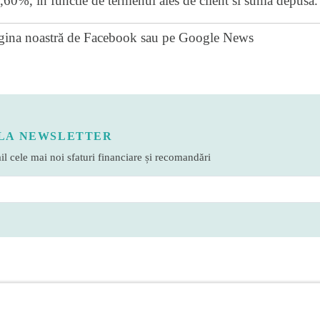
,60%, in functie de termenul ales de client si suma depusa.
gina noastră de Facebook
sau pe
Google News
LA NEWSLETTER
l cele mai noi sfaturi financiare și recomandări