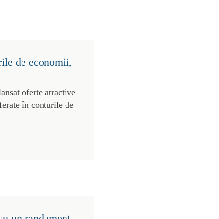
rile de economii,
ansat oferte atractive
ferate în conturile de
 cu un randament