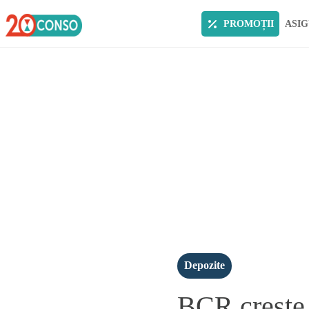
PROMOȚII
ASIG
Depozite
BCR creste 