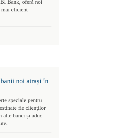
TBI Bank, oferă noi
e mai eficient
anii noi atrași în
rte speciale pentru
stinate fie clienților
in alte bănci și aduc
ute.