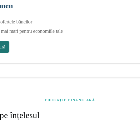
rmen
fertele băncilor
 mai mari pentru economiile tale
ră
EDUCAȚIE FINANCIARĂ
pe înțelesul