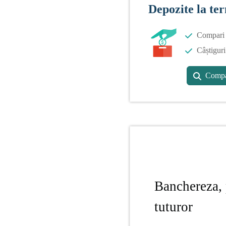
Depozite la te
Compari o
Câștiguri
Compa
Banchereza, 
tuturor