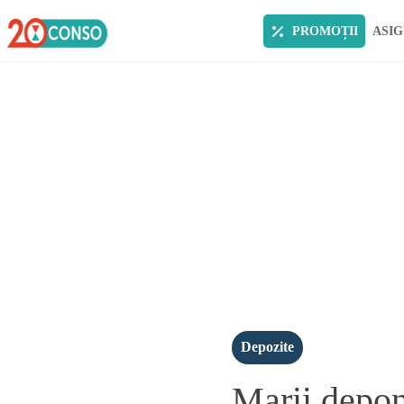
PROMOȚII
ASIG
Depozite
Marii depone