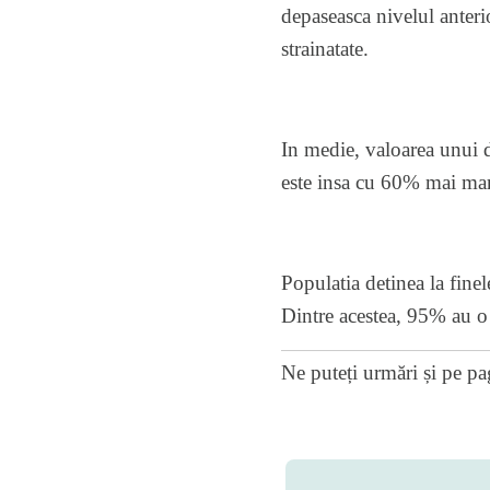
depaseasca nivelul anterio
strainatate.
In medie, valoarea unui d
este insa cu 60% mai mar
Populatia detinea la fin
Dintre acestea, 95% au o
Ne puteți urmări și pe
pa