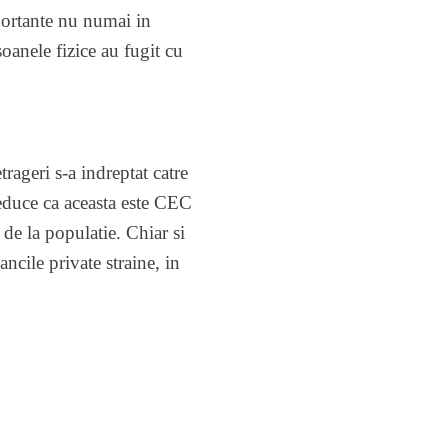
mportante nu numai in
oanele fizice au fugit cu
rageri s-a indreptat catre
educe ca aceasta este CEC
 de la populatie. Chiar si
ancile private straine, in