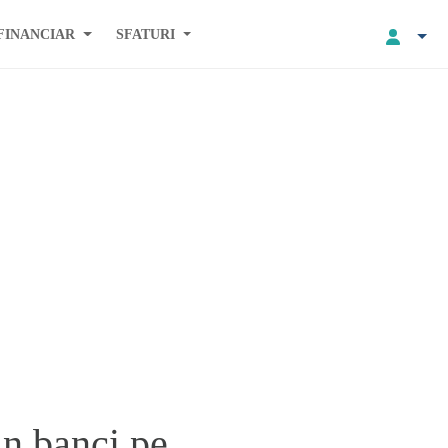
FINANCIAR
SFATURI
in banci pe