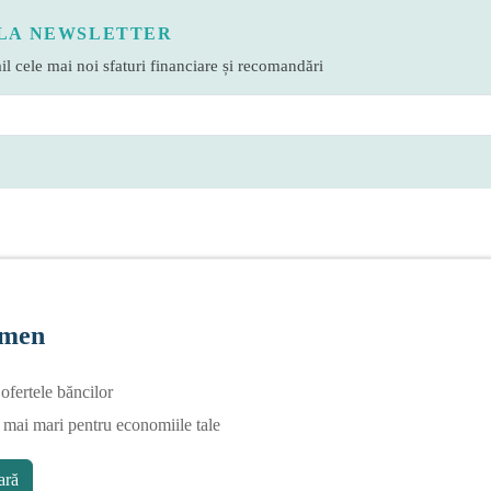
LA NEWSLETTER
l cele mai noi sfaturi financiare și recomandări
rmen
fertele băncilor
 mai mari pentru economiile tale
ră