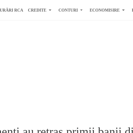
URĂRI RCA
CREDITE
CONTURI
ECONOMISIRE
nti au retras primii banii d