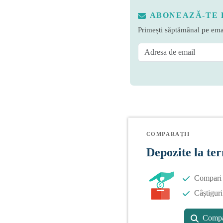
ABONEAZĂ-TE 
Primești săptămânal pe emai
COMPARAȚII
Depozite la te
Compari o
Câștiguri
Compa