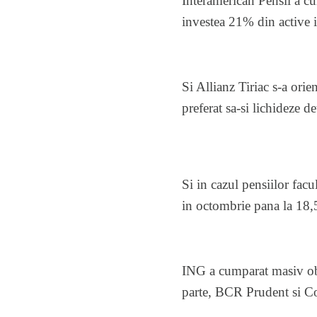
Interamerican Pensii a cu
investea 21% din active i
Si Allianz Tiriac s-a ori
preferat sa-si lichideze de
Si in cazul pensiilor facu
in octombrie pana la 18,
ING a cumparat masiv obli
parte, BCR Prudent si Co