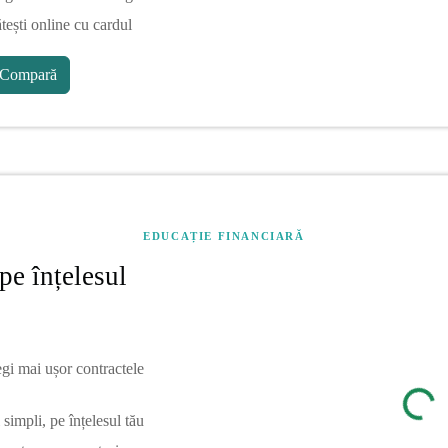
tești online cu cardul
Compară
EDUCAȚIE FINANCIARĂ
pe înțelesul
egi mai ușor contractele
simpli, pe înțelesul tău