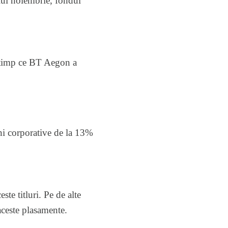
 lui noiembrie, fondul
in timp ce BT Aegon a
uni corporative de la 13%
te titluri. Pe de alte
aceste plasamente.