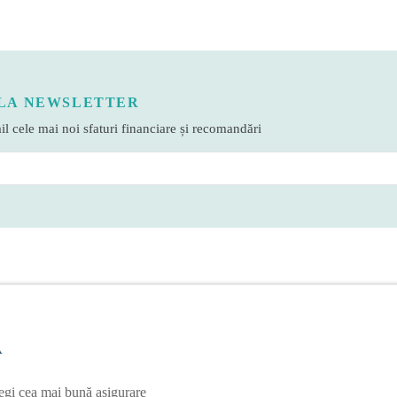
LA NEWSLETTER
l cele mai noi sfaturi financiare și recomandări
A
egi cea mai bună asigurare