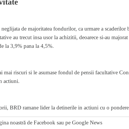
vitate
st neglijata de majoritatea fondurilor, ca urmare a scaderilor 
ative au trecut insa usor la achizitii, deoarece si-au majora
 de la 3,9% pana la 4,5%.
i mai riscuri si le asumase fondul de pensii facultative Con
n actiuni.
torii, BRD ramane lider la detinerile in actiuni cu o ponder
gina noastră de Facebook
sau pe
Google News