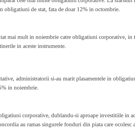
mparat cele mai multe obligatiuni corporative. La sfarsitul
n obligatiuni de stat, fata de doar 12% in octombrie.
entat mai mult in noiembrie catre obligatiuni corporative, 
tinerile in aceste instrumente.
ltative, administratorii si-au marit plasamentele in obligati
5% in noiembrie.
gatiuni corporative, dublandu-si aproape investitiile in aces
ncordia au ramas singurele fonduri din piata care ocolesc 