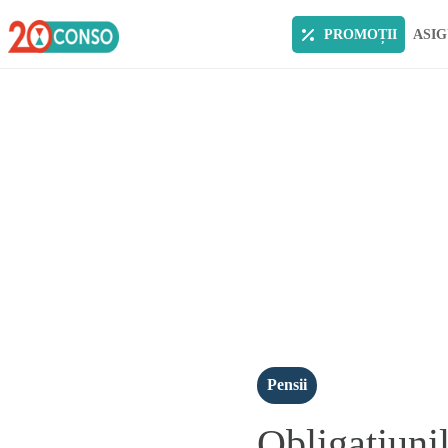
PROMOȚII
ASIG
Pensii
Obligatiunil