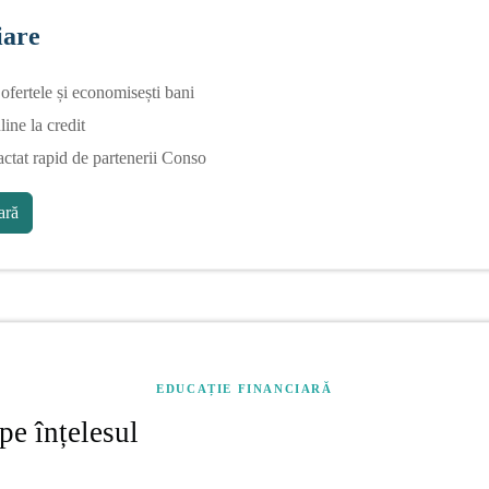
iare
fertele și economisești bani
line la credit
actat rapid de partenerii Conso
ră
EDUCAȚIE FINANCIARĂ
pe înțelesul