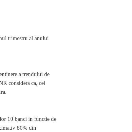
mul trimestru al anului
entinere a trendului de
BNR considera ca, cel
ra.
lor 10 banci in functie de
roximativ 80% din