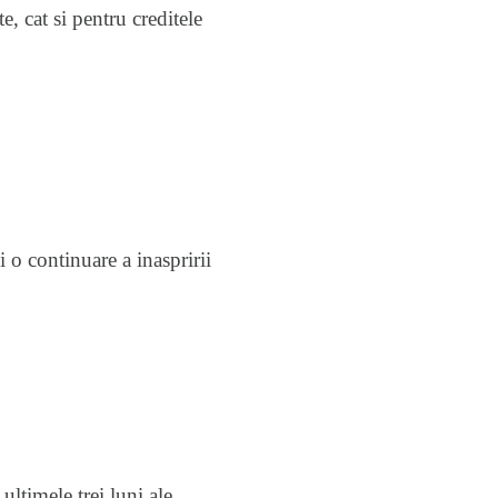
e, cat si pentru creditele
 o continuare a inaspririi
ltimele trei luni ale