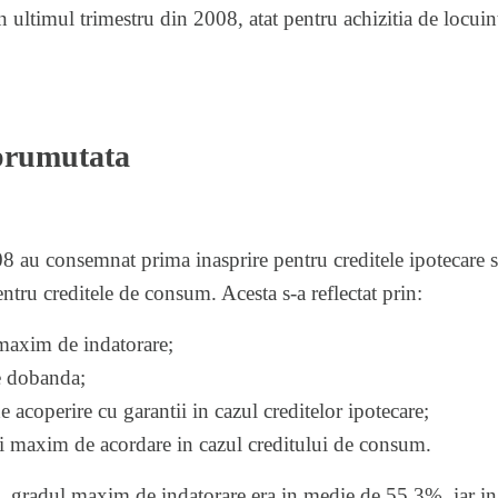
n ultimul trimestru din 2008, atat pentru achizitia de locuint
prumutata
08 au consemnat prima inasprire pentru creditele ipotecare si
ntru creditele de consum. Acesta s-a reflectat prin:
maxim de indatorare;
e dobanda;
 acoperire cu garantii in cazul creditelor ipotecare;
i maxim de acordare in cazul creditului de consum.
8, gradul maxim de indatorare era in medie de 55,3%, iar in u