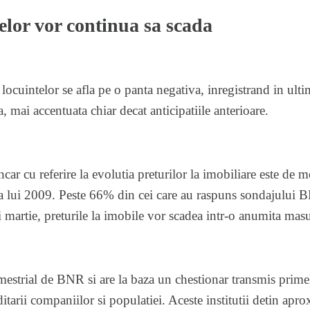
elor vor continua sa scada
 locuintelor se afla pe o panta negativa, inregistrand in ulti
 mai accentuata chiar decat anticipatiile anterioare.
ar cu referire la evolutia preturilor la imobiliare este de m
 a lui 2009. Peste 66% din cei care au raspuns sondajului 
i martie, preturile la imobile vor scadea intr-o anumita masu
imestrial de BNR si are la baza un chestionar transmis prime
ditarii companiilor si populatiei. Aceste institutii detin ap