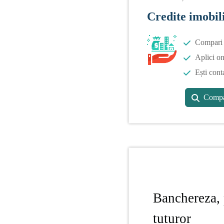
Credite imobil
Compari o
Aplici on
Ești cont
Compa
Banchereza, 
tuturor