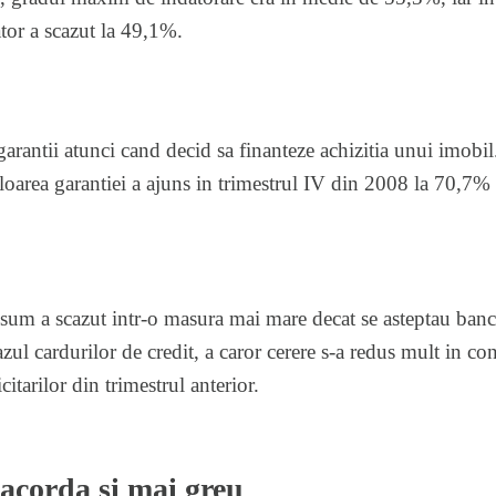
ator a scazut la 49,1%.
arantii atunci cand decid sa finanteze achizitia unui imobil
loarea garantiei a ajuns in trimestrul IV din 2008 la 70,7% 
sum a scazut intr-o masura mai mare decat se asteptau banc
azul cardurilor de credit, a caror cerere s-a redus mult in cond
itarilor din trimestrul anterior.
 acorda si mai greu