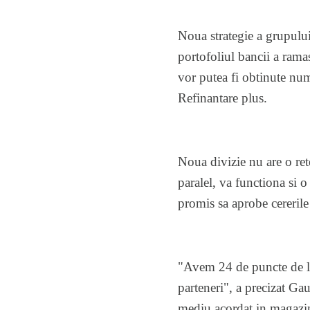
Noua strategie a grupului
portofoliul bancii a rama
vor putea fi obtinute nu
Refinantare plus.
Noua divizie nu are o rete
paralel, va functiona si o
promis sa aprobe cererile
"Avem 24 de puncte de luc
parteneri", a precizat G
mediu acordat in magazin