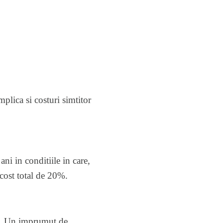
plica si costuri simtitor
i in conditiile in care,
 cost total de 20%.
gi. Un imprumut de