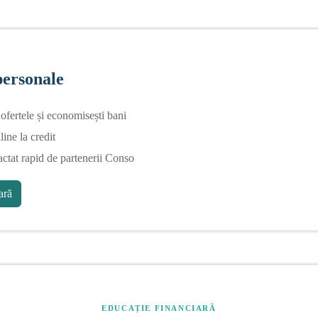
personale
fertele și economisești bani
line la credit
actat rapid de partenerii Conso
ră
EDUCAȚIE FINANCIARĂ