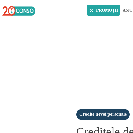
PROMOȚII
ASIG
Credite nevoi personale
Creditele d