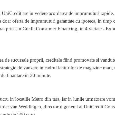
 UniCredit are in vedere acordarea de imprumuturi rapide. 
s doar oferta de imprumuturi garantate cu ipoteca, in timp 
mai prin UniCredit Consumer Financing, in 4 variate - Expre
a de sucursale proprii, creditele fiind promovate si vandute 
 strategie de vanzare in cadrul lanturilor de magazine mari,
 de finantare in 30 minute.
ru in locatiile Metro din tara, iar in lunile urmatoare vom 
authier van Weddingen, directorul general al UniCredit Con
 este de 500 euro.