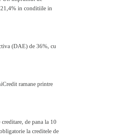
1,4% in conditiile in
fectiva (DAE) de 36%, cu
niCredit ramane printre
 creditare, de pana la 10
obligatorie la creditele de