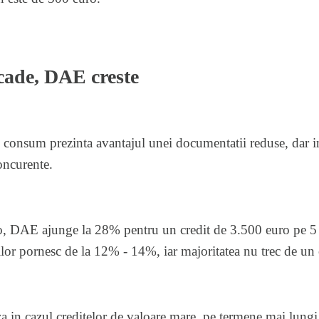
cade, DAE creste
 consum prezinta avantajul unei documentatii reduse, dar im
oncurente.
ro, DAE ajunge la 28% pentru un credit de 3.500 euro pe 5 an
cilor pornesc de la 12% - 14%, iar majoritatea nu trec de un
a in cazul creditelor de valoare mare, pe termene mai lun