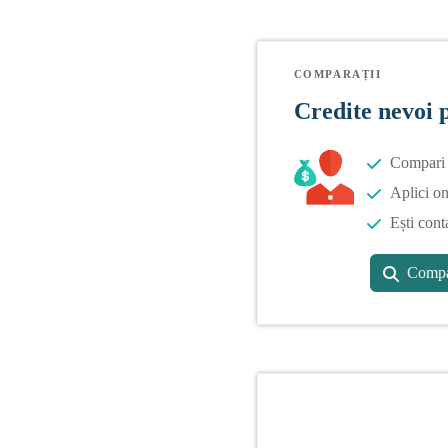
COMPARAȚII
Credite nevoi 
Compari o
Aplici on
Ești cont
Compa