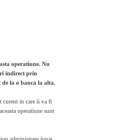
easta operatiune. Nu
ri indirect prin
 de la o banca la alta.
curent in care ii va fi
aceasta operatiune sunt
sion administrare lunar