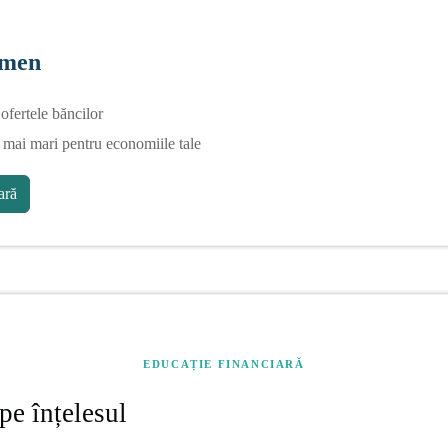
rmen
fertele băncilor
 mai mari pentru economiile tale
ră
EDUCAȚIE FINANCIARĂ
pe înțelesul