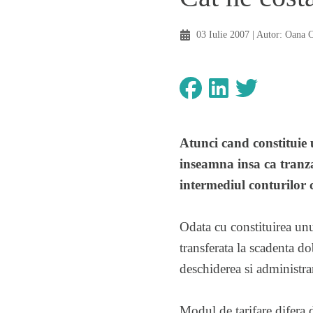
03 Iulie 2007
| Autor:
Oana C
Atunci cand constituie 
inseamna insa ca tranzac
intermediul conturilor c
Odata cu constituirea unui
transferata la scadenta d
deschiderea si administra
Modul de tarifare difera d