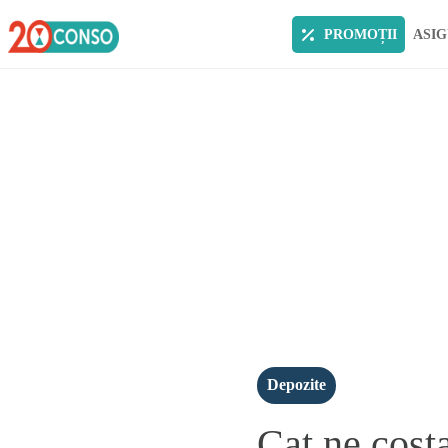
PROMOȚII
ASIG
Depozite
Cat ne cost