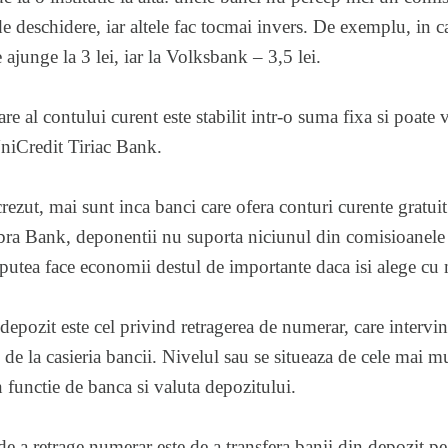
 deschidere, iar altele fac tocmai invers. De exemplu, in c
ajunge la 3 lei, iar la Volksbank – 3,5 lei.
 al contului curent este stabilit intr-o suma fixa si poate v
UniCredit Tiriac Bank.
rezut, mai sunt inca banci care ofera conturi curente gratuit
ra Bank, deponentii nu suporta niciunul din comisioanele 
 putea face economii destul de importante daca isi alege cu 
depozit este cel privind retragerea de numerar, care interv
i de la casieria bancii. Nivelul sau se situeaza de cele mai mu
 functie de banca si valuta depozitului.
e a retrage numerar este de a transfera banii din depozit pe 