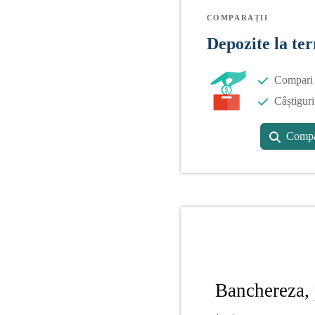
COMPARAȚII
Depozite la te
Compari o
Câștiguri
Compa
Banchereza, 