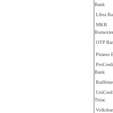
Bank
Libra B
MKB
Romexter
OTP Ba
Piraeus 
ProCredi
Bank
Raiffeise
UniCredi
Tiriac
Volksba