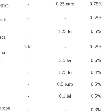
-
0.25 euro
0.75%
MRO
-
-
0.35%
ank
-
1.25 lei
0.5%
sca
3 lei
-
0.35%
nia
t
-
3.5 lei
0.6%
-
1.75 lei
0.4%
-
0.5 euro
0.5%
-
0.1 lei
0.5%
urope
-
-
0.3%