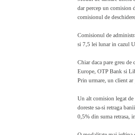
dar percep un comision de
comisionul de deschidere 
Comisionul de administrare
si 7,5 lei lunar in cazul 
Chiar daca pare greu de c
Europe, OTP Bank si Lib
Prin urmare, un client ar
Un alt comision legat de 
doreste sa-si retraga bani
0,5% din suma retrasa, in
O modalitate mai ieftina d