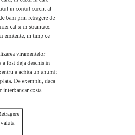
tul in contul curent al
de bani prin retragere de
ei cat si in straintate.
i emitente, in timp ce
ilizarea viramentelor
 a fost deja deschis in
 pentru a achita un anumit
e plata. De exemplu, daca
er interbancar costa
etragere
valuta