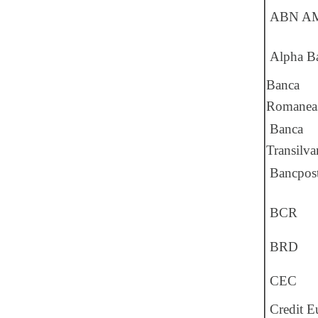
ABN A
Alpha B
Banca
Romanea
Banca
Transilva
Bancpos
BCR
BRD
CEC
Credit E