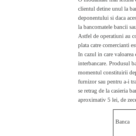
clientul detine unul la b
deponentului si daca aces
la bancomatele bancii sau 
Astfel de operatiuni au c
plata catre comercianti est
In cazul in care valoarea
interbancare. Produsul ba
momentul constituirii dep
furnizor sau pentru a-i t
se retrag de la casieria ba
aproximativ 5 lei, de zec
Banca