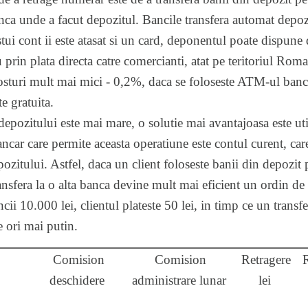
anca unde a facut depozitul. Bancile transfera automat depozi
tui cont ii este atasat si un card, deponentul poate dispune 
prin plata directa catre comercianti, atat pe teritoriul Romani
osturi mult mai mici - 0,2%, daca se foloseste ATM-ul banci
e gratuita.
 depozitului este mai mare, o solutie mai avantajoasa este ut
ncar care permite aceasta operatiune este contul curent, care
ozitului. Astfel, daca un client foloseste banii din depozit
ransfera la o alta banca devine mult mai eficient un ordin d
ncii 10.000 lei, clientul plateste 50 lei, in timp ce un transf
e ori mai putin.
Comision
Comision
Retragere
R
deschidere
administrare lunar
lei