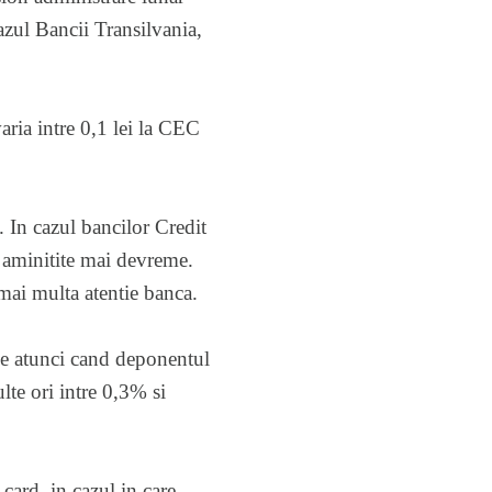
azul Bancii Transilvania,
aria intre 0,1 lei la CEC
. In cazul bancilor Credit
aminitite mai devreme.
mai multa atentie banca.
ine atunci cand deponentul
lte ori intre 0,3% si
card, in cazul in care