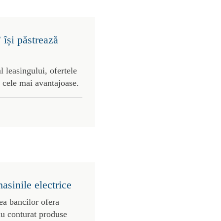
 își păstrează
l leasingului, ofertele
 cele mai avantajoase.
asinile electrice
ea bancilor ofera
au conturat produse