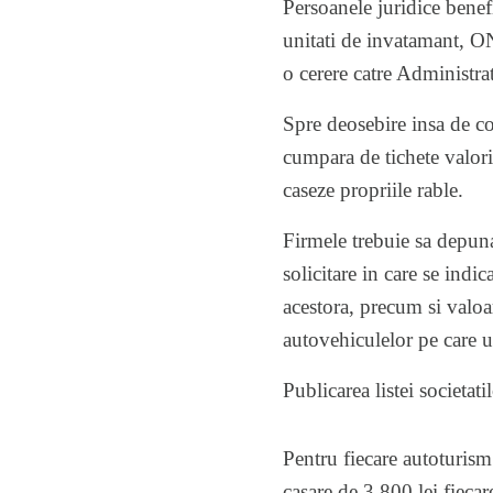
Persoanele juridice benefic
unitati de invatamant, O
o cerere catre Administr
Spre deosebire insa de c
cumpara de tichete valoric
caseze propriile rable.
Firmele trebuie sa depun
solicitare in care se ind
acestora, precum si valoar
autovehiculelor pe care u
Publicarea listei societa
Pentru fiecare autoturism
casare de 3.800 lei fiecar