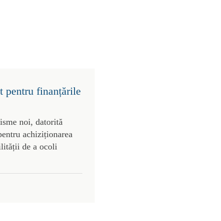
 pentru finanțările
risme noi, datorită
pentru achiziționarea
lității de a ocoli