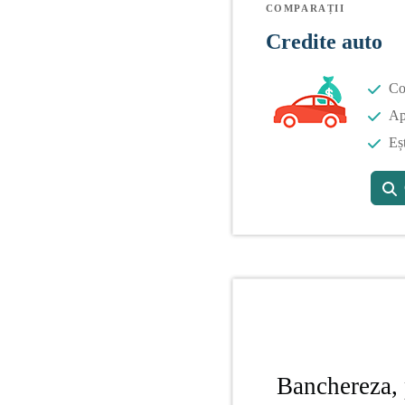
COMPARAȚII
Credite auto
Co
Apl
Eș
Banchereza, 