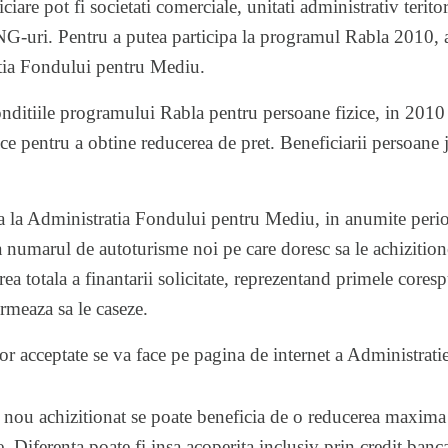
iare pot fi societati comerciale, unitati administrativ teritori
NG-uri. Pentru a putea participa la programul Rabla 2010, 
atia Fondului pentru Mediu.
onditiile programului Rabla pentru persoane fizice, in 201
e pentru a obtine reducerea de pret. Beneficiarii persoane ju
a la Administratia Fondului pentru Mediu, in anumite perioa
ica numarul de autoturisme noi pe care doresc sa le achiziti
ea totala a finantarii solicitate, reprezentand primele cores
rmeaza sa le caseze.
tilor acceptate se va face pe pagina de internet a Administra
 nou achizitionat se poate beneficia de o reducerea maxima 
e. Diferenta poate fi insa acoperita inclusiv prin credit banc