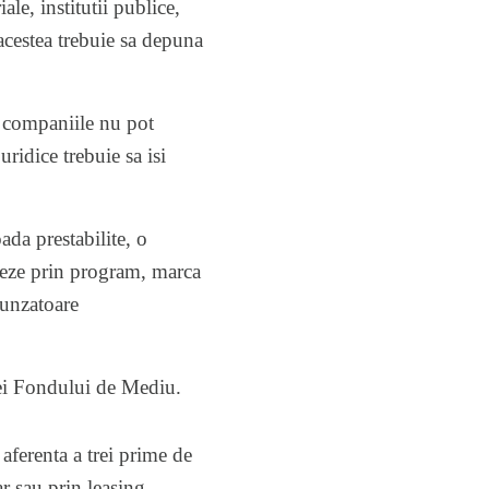
ale, institutii publice,
acestea trebuie sa depuna
0 companiile nu pot
ridice trebuie sa isi
da prestabilite, o
oneze prin program, marca
punzatoare
tiei Fondului de Mediu.
aferenta a trei prime de
ar sau prin leasing