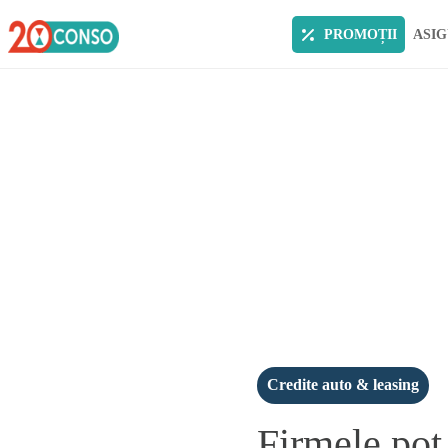
PROMOȚII
ASIG
Credite auto & leasing
Firmele pot