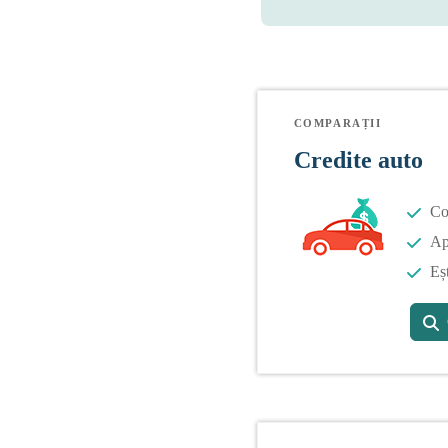
COMPARAȚII
Credite auto
Co
Apl
Eș