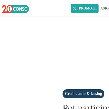
PROMOȚII
ASIG
Credite auto & leasing
Pot partici