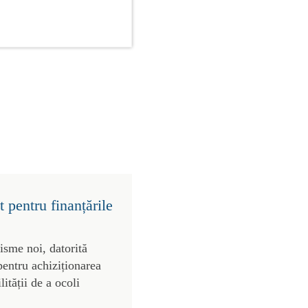
 pentru finanțările
risme noi, datorită
pentru achiziționarea
lității de a ocoli