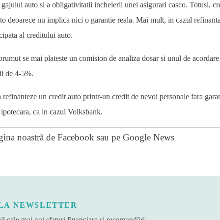
ajului auto si a obligativitatii incheierii unei asigurari casco. Totusi, c
 deoarece nu implica nici o garantie reala. Mai mult, in cazul refinantari
ipata al creditului auto.
mprumut se mai plateste un comision de analiza dosar si unul de acordare
rii de 4-5%.
a refinanteze un credit auto printr-un credit de nevoi personale fara gara
e ipotecara, ca in cazul Volksbank.
gina noastră de Facebook
sau pe
Google News
LA NEWSLETTER
l cele mai noi sfaturi financiare și recomandări