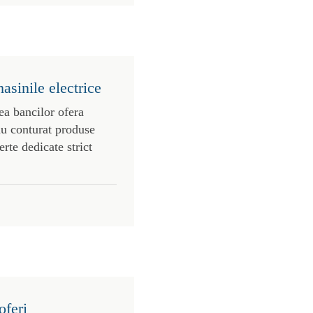
asinile electrice
ea bancilor ofera
au conturat produse
erte dedicate strict
oferi