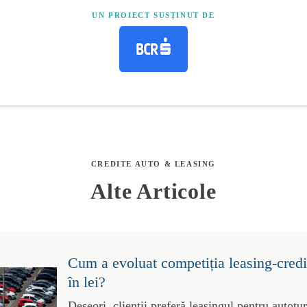
UN PROIECT SUSȚINUT DE
CREDITE AUTO & LEASING
Alte Articole
Cum a evoluat competiția leasing-credit
în lei?
Deseori, clienții preferă leasingul pentru autotu