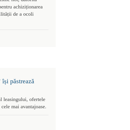
pentru achiziționarea
lității de a ocoli
 își păstrează
l leasingului, ofertele
 cele mai avantajoase.