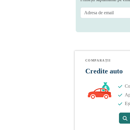
COMPARAȚII
Credite auto
Co
Apl
Eș