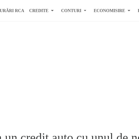
URĂRI RCA
CREDITE
CONTURI
ECONOMISIRE
 un credit auto cu unul de n