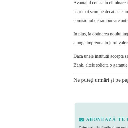
Avantajul consta in eliminarea g
usor mai scumpe decat cele auto
comisionul de rambursare antic
In plus, la obtinerea noului i
ajunge impreuna in jurul valo
Daca unele institutii accepta s
Bank, altele solicita o garanti
Ne puteți urmări și pe
pa
ABONEAZĂ-TE 
Primești săptămânal pe emai