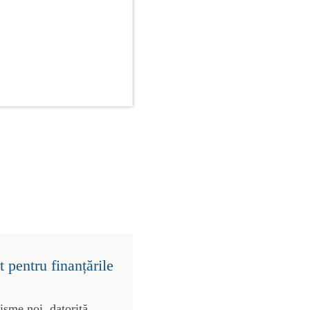
 pentru finanțările
risme noi, datorită