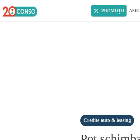
PROMOȚII
ASIG
Credite auto & leasing
Pot schimba