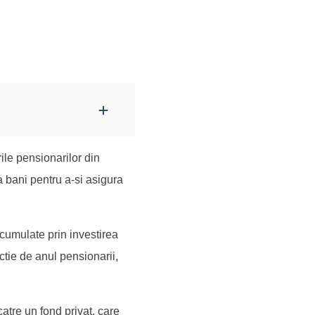
rile pensionarilor din
a bani pentru a-si asigura
 acumulate prin investirea
ctie de anul pensionarii,
atre un fond privat, care