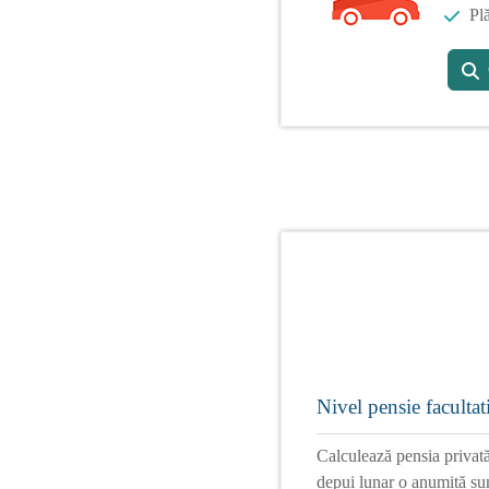
Plă
Nivel pensie facultat
Calculează pensia privată
depui lunar o anumită su