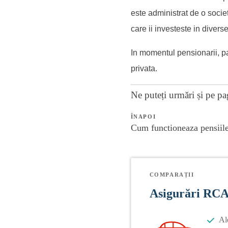
este administrat de o societ
care
ii investeste in divers
In momentul pensionarii, pa
privata.
Ne puteți urmări și pe
pa
ÎNAPOI
Cum functioneaza pensiile
COMPARAȚII
Asigurări RC
Al