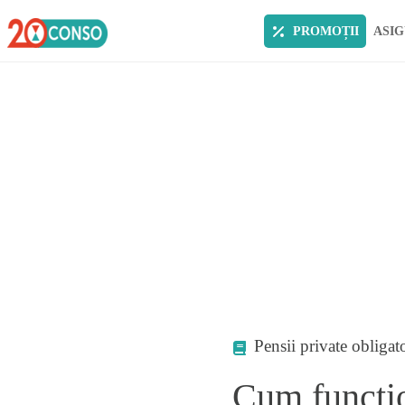
PROMOȚII
ASIG
Pensii private obligato
Cum functio