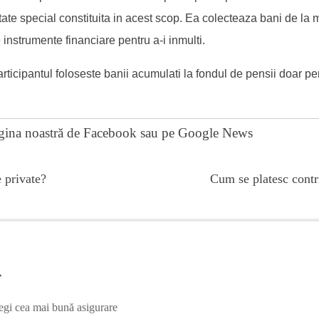
ate special constituita in acest scop. Ea colecteaza bani de la ma
e instrumente financiare pentru a-i inmulti.
rticipantul foloseste banii acumulati la fondul de pensii doar p
gina noastră de Facebook
sau pe
Google News
 private?
Cum se platesc contri
A
egi cea mai bună asigurare