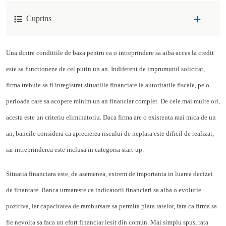
Cuprins
Una dintre conditiile de baza pentru ca o intreprindere sa aiba acces la credit
este sa functioneze de cel putin un an. Indiferent de imprumutul solicitat,
firma trebuie sa fi inregistrat situatiile financiare la autoritatile fiscale, pe o
perioada care sa acopere minim un an financiar complet. De cele mai multe ori,
acesta este un criteriu eliminatoriu. Daca firma are o existenta mai mica de un
an, bancile considera ca aprecierea riscului de neplata este dificil de realizat,
iar intreprinderea este inclusa in categoria start-up.
Situatia financiara este, de asemenea, extrem de importanta in luarea decizei
de finantare. Banca urmareste ca indicatorii financiari sa aiba o evolutie
pozitiva, iar capacitatea de rambursare sa permita plata ratelor, fara ca firma sa
fie nevoita sa faca un efort financiar iesit din comun. Mai simplu spus, rata