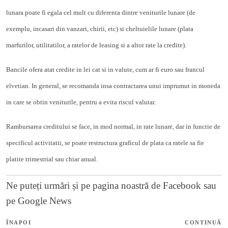
lunara poate fi egala cel mult cu diferenta dintre veniturile lunare (de
exemplu, incasari din vanzari, chirii, etc) si cheltuielile lunare (plata
marfurilor, utilitatilor, a ratelor de leasing si a altor rate la credite).
Bancile ofera atat credite in lei cat si in valute, cum ar fi euro sau francul
elvetian. In general, se recomanda insa contractarea unui imprumut in moneda
in care se obtin veniturile, pentru a evita riscul valutar.
Rambursarea creditului se face, in mod normal, in rate lunare, dar in functie de
specificul activitatii, se poate restructura graficul de plata ca ratele sa fie
platite trimestrial sau chiar anual.
Ne puteți urmări și pe
pagina noastră de Facebook
sau
pe
Google News
ÎNAPOI
CONTINUĂ