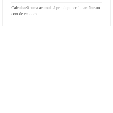
Calculează suma acumulată prin depuneri lunare într-un
cont de economii
Mai multe calculatoare
Info Financiar
Curs online
Schimb valutar
Dobânzi interbancare