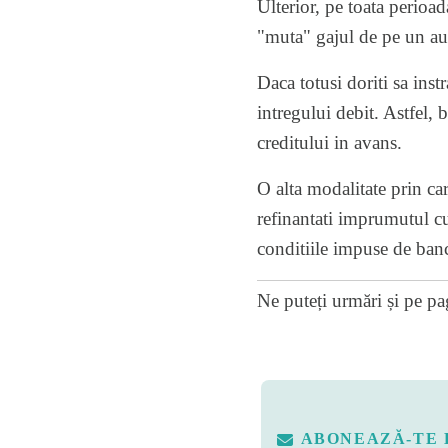
Ulterior, pe toata perioad
"muta" gajul de pe un au
Daca totusi doriti sa inst
intregului debit. Astfel, 
creditului in avans.
O alta modalitate prin car
refinantati imprumutul cu 
conditiile impuse de ban
Ne puteți urmări și pe
pa
ABONEAZĂ-TE 