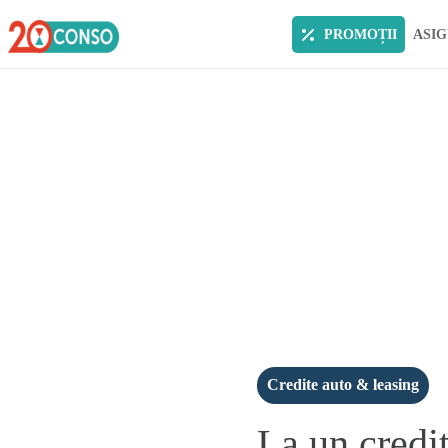
PROMOȚII
ASIG
Credite auto & leasing
La un credit