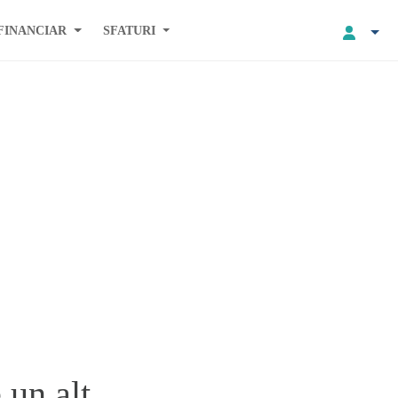
FINANCIAR
SFATURI
 un alt