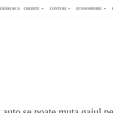
URĂRI RCA
CREDITE
CONTURI
ECONOMISIRE
 auto se poate muta gajul pe