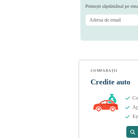
Primești săptămânal pe emai
COMPARAȚII
Credite auto
Co
Apl
Eș