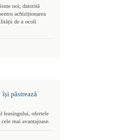
risme noi, datorită
pentru achiziționarea
lității de a ocoli
 își păstrează
l leasingului, ofertele
 cele mai avantajoase.