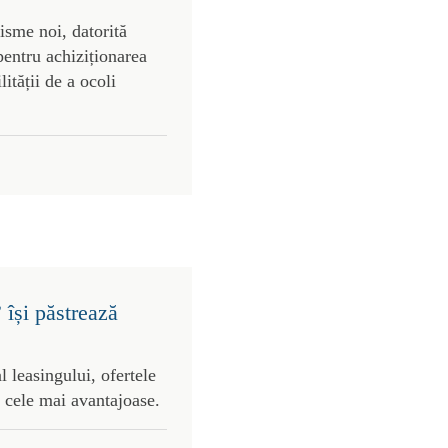
risme noi, datorită
pentru achiziționarea
lității de a ocoli
 își păstrează
l leasingului, ofertele
 cele mai avantajoase.