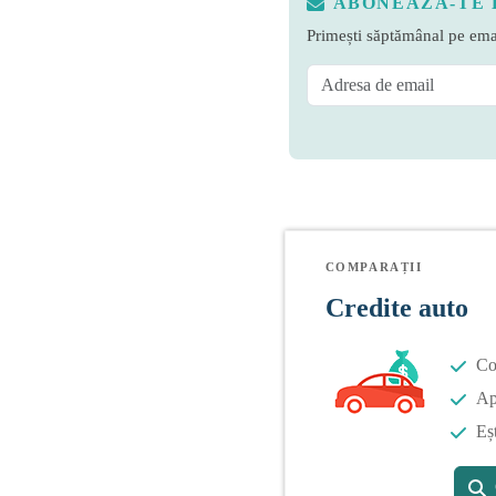
ABONEAZĂ-TE 
Primești săptămânal pe emai
COMPARAȚII
Credite auto
Co
Apl
Eș