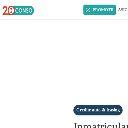
PROMOȚII
ASIG
Credite auto & leasing
Inmatricular