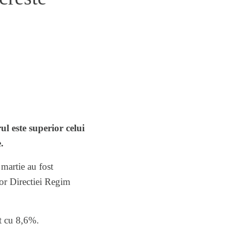
l este superior celui
.
 martie
au fost
lor Directiei Regim
ut cu 8,6%.