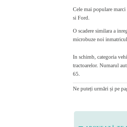
Cele mai populare marci 
si Ford.
O scadere similara a inre
microbuze noi inmatricula
In schimb, categoria vehic
tractoarelor. Numarul auto
65.
Ne puteți urmări și pe
pa