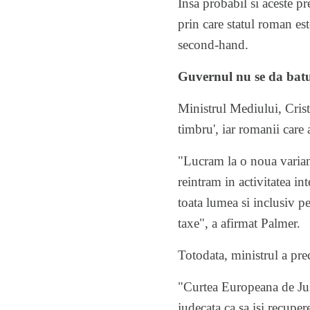
Insa probabil si aceste p
prin care statul roman est
second-hand.
Guvernul nu se da batut
Ministrul Mediului, Crist
timbru', iar romanii care
"Lucram la o noua varian
reintram in activitatea in
toata lumea si inclusiv pe
taxe", a afirmat Palmer.
Totodata, ministrul a preci
"Curtea Europeana de Just
judecata ca sa isi recupe