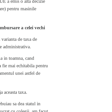
JUE a emis o alta decizie
are) pentru masinile
mbursare a celei vechi
 varianta de taxa de
e administrativa.
na in toamna, cand
a fie mai echitabila pentru
amentul unei astfel de
ja aceasta taxa.
buiau sa dea statul in
ucrat cu colegii, am facut