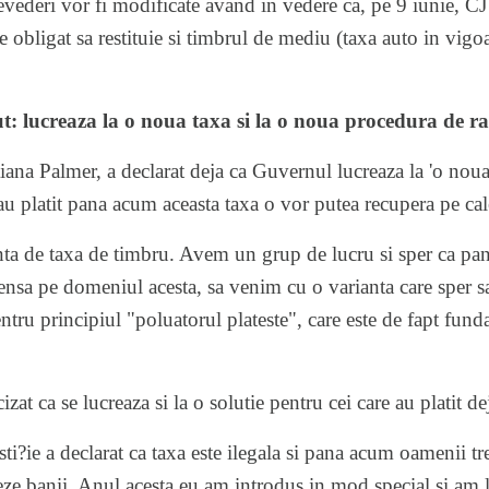
revederi vor fi modificate avand in vedere ca, pe 9 iunie, C
e obligat sa restituie si timbrul de mediu (taxa auto in vigo
: lucreaza la o noua taxa si la o noua procedura de ra
iana Palmer, a declarat deja ca Guvernul lucreaza la 'o noua
 au platit pana acum aceasta taxa o vor putea recupera pe cal
ta de taxa de timbru. Avem un grup de lucru si sper ca pa
tensa pe domeniul acesta, sa venim cu o varianta care sper s
ntru principiul "poluatorul plateste", care este de fapt fund
zat ca se lucreaza si la o solutie pentru cei care au platit de
i?ie a declarat ca taxa este ilegala si pana acum oamenii tre
reze banii. Anul acesta eu am introdus in mod special si am l