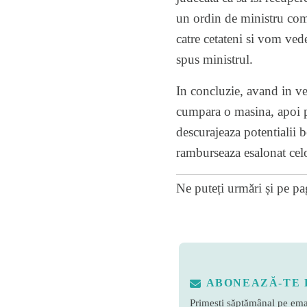
un ordin de ministru comu
catre cetateni si vom ved
spus ministrul.
In concluzie, avand in ved
cumpara o masina, apoi p
descurajeaza potentialii be
ramburseaza esalonat celor
Ne puteți urmări și pe
pa
ABONEAZĂ-TE 
Primești săptămânal pe emai