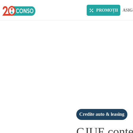
PROMOȚII
ASIG
Credite auto & leasing
CJUE contes