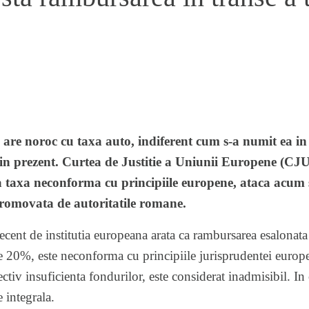
are noroc cu taxa auto, indiferent cum s-a numit ea in 
 in prezent. Curtea de Justitie a Uniunii Europene (C
ra taxa neconforma cu principiile europene, ataca acum
promovata de autoritatile romane.
ecent de institutia europeana arata ca rambursarea esalonata
ate 20%, este neconforma cu principiile jurisprudentei europ
tiv insuficienta fondurilor, este considerat inadmisibil. In
e integrala.