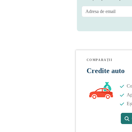
COMPARAȚII
Credite auto
Co
Apl
Eș