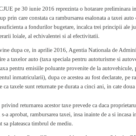
CJUE pe 30 iunie 2016 reprezinta o hotarare preliminara i
 prin care constata ca rambursarea esalonata a taxei auto 
uficienta a fondurilor bugetare, incalca trei principii ale j
rii loiale, al echivalentei si al efectivitatii.
vine dupa ce, in aprilie 2016, Agentia Nationala de Admin
ire a taxelor auto (taxa speciala pentru autoturisme si autov
axa pentru emisiile poluante provenite de la autovehicule, p
ntul inmatricularii), dupa ce acestea au fost declarate, pe
a taxele sunt returnate pe durata a cinci ani, in cate doua 
tia privind returnarea acestor taxe prevede ca daca proprieta
 i s-a aprobat, rambursarea taxei, insa inainte de a si incasa 
t sa plateasca timbrul de mediu.