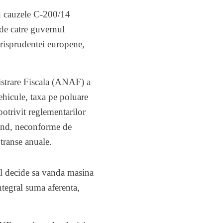
n cauzele C-200/14
de catre guvernul
urisprudentei europene,
istrare Fiscala (ANAF) a
ehicule, taxa pe poluare
otrivit reglementarilor
 rand, neconforme de
transe anuale.
rul decide sa vanda masina
integral suma aferenta,