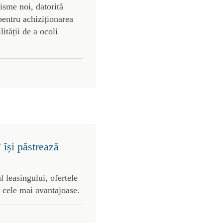
risme noi, datorită
pentru achiziționarea
lității de a ocoli
 își păstrează
l leasingului, ofertele
 cele mai avantajoase.