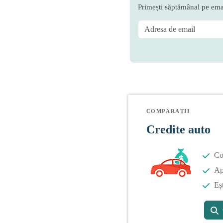
Primești săptămânal pe emai
COMPARAȚII
Credite auto
Co
Apl
Eș