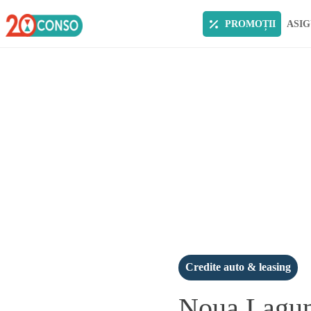
PROMOȚII
ASIG
Credite auto & leasing
Noua Laguna