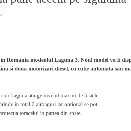
o
al in Romania modeulul Laguna 3.
Noul model va fi disp
zina si doua motorizari diesel, cu cutie automata sau m
 noua Laguna atinge nivelul maxim de 5 stele
nde in total 6 airbaguri iar optional se pot
protectia toracelui in partea din spate.