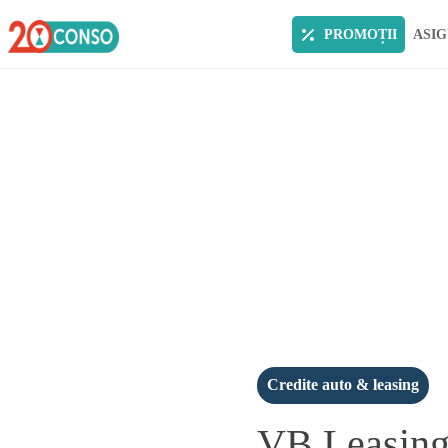
PROMOȚII
ASIG
Credite auto & leasing
VB Leasing 