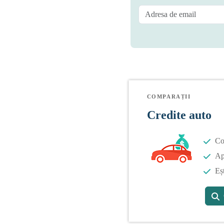
COMPARAȚII
Credite auto
Co
Apl
Eș