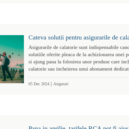
Cateva solutii pentru asigurarile de cal
Asigurarile de calatorie sunt indispensabile cand
solutiile oferite pleaca de la achizionarea unei p
si ajung pana la folosirea unor produse care incl
calatorie sau incheierea unui abonament dedicat
|
05 Dec 2024
Asigurari
Pana in aprilie, tarifele RCA pot fi ajus