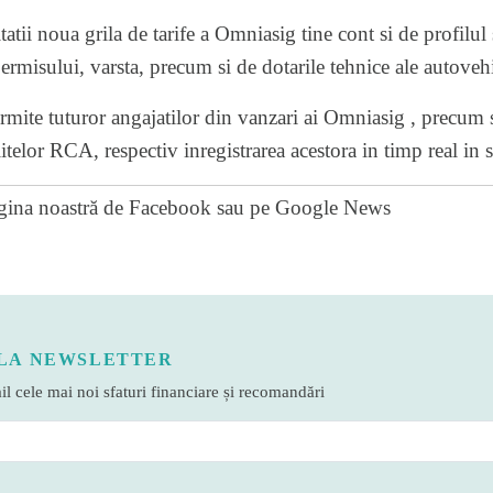
tatii noua grila de tarife a Omniasig tine cont si de profilul 
 permisului, varsta, precum si de dotarile tehnice ale autoveh
mite tuturor angajatilor din vanzari ai Omniasig , precum si
litelor RCA, respectiv inregistrarea acestora in timp real in
gina noastră de Facebook
sau pe
Google News
LA NEWSLETTER
l cele mai noi sfaturi financiare și recomandări