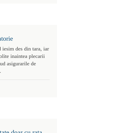
atorie
 iesim des din tara, iar
olite inaintea plecarii
ud asigurarile de
.
tate doar cu rata