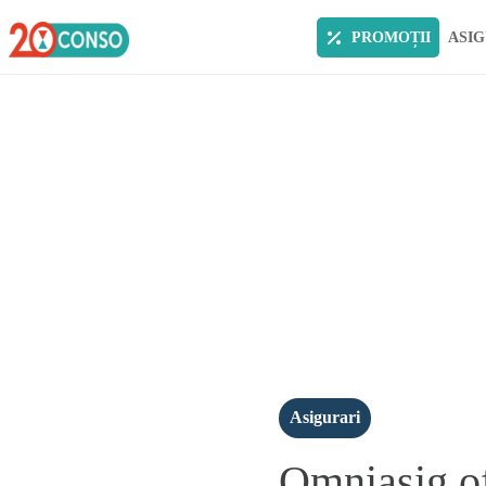
PROMOȚII
ASIG
Asigurari
Omniasig of