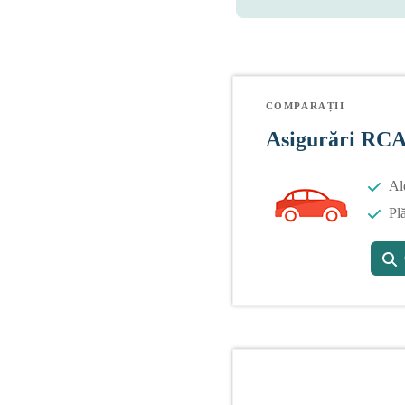
COMPARAȚII
Asigurări RC
Al
Plă