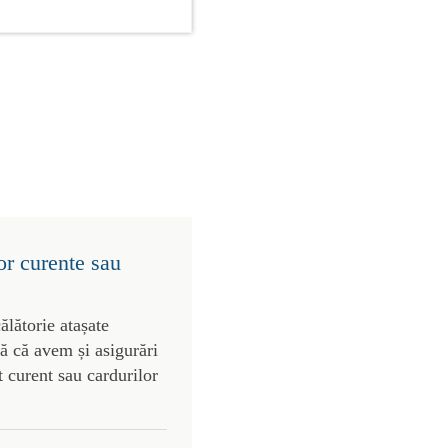
or curente sau
ălătorie atașate
tă că avem și asigurări
t curent sau cardurilor