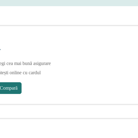
A
egi cea mai bună asigurare
tești online cu cardul
Compară