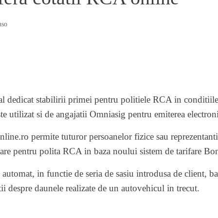
nso
l dedicat stabilirii primei pentru politiele RCA in conditiil
 utilizat si de angajatii Omniasig pentru emiterea electroni
line.ro
permite tuturor persoanelor fizice sau reprezentanti
are pentru polita RCA in baza noului sistem de tarifare
Bon
automat, in functie de seria de sasiu introdusa de client, 
i despre daunele realizate de un autovehicul in trecut.