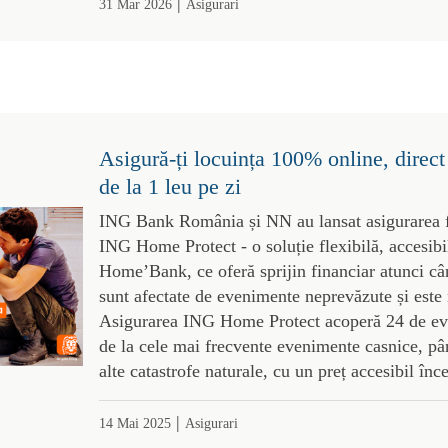
|
31 Mar 2026
Asigurari
Asigură-ți locuința 100% online, dire
de la 1 leu pe zi
ING Bank România și NN au lansat asigurarea fa
ING Home Protect - o soluție flexibilă, accesib
Home’Bank, ce oferă sprijin financiar atunci câ
sunt afectate de evenimente neprevăzute și este 
Asigurarea ING Home Protect acoperă 24 de ev
de la cele mai frecvente evenimente casnice, pâ
alte catastrofe naturale, cu un preț accesibil înc
|
14 Mai 2025
Asigurari