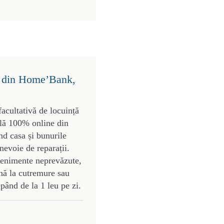
ct din Home’Bank,
cultativă de locuință
ilă 100% online din
nd casa și bunurile
nevoie de reparații.
enimente neprevăzute,
nă la cutremure sau
epând de la 1 leu pe zi.