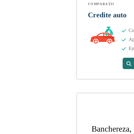
COMPARAȚII
Credite auto
Co
Apl
Eș
Banchereza, 