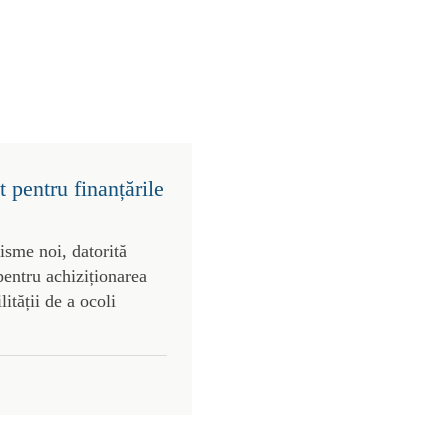
 pentru finanțările
risme noi, datorită
pentru achiziționarea
lității de a ocoli