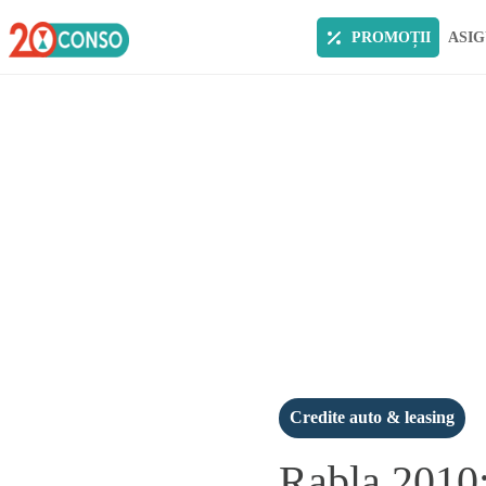
PROMOȚII
ASIG
Credite auto & leasing
Rabla 2010: