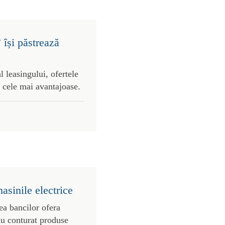
 își păstrează
l leasingului, ofertele
 cele mai avantajoase.
asinile electrice
ea bancilor ofera
au conturat produse