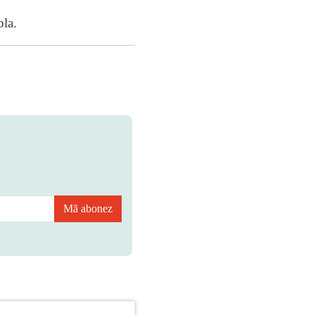
bla
.
Mă abonez