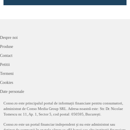
Despre noi
Produse
Contact
Petitii
Termeni
Cookies
Date personale
Conso.ro este principalul portal de informații financiare pentru consumatori,
administrat de Conso Media Group SRL. Adresa noastră este: Str. Dr. Nicolae
Tomescu nr. 11, Ap. 1, Sector 5, cod postal: 050595, București.
Conso.ro este un portal financiar independent și nu este administrat sau
deținut de companii în spatele cărora se află banci sau alte instituții financiare.