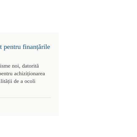
 pentru finanțările
risme noi, datorită
pentru achiziționarea
lității de a ocoli