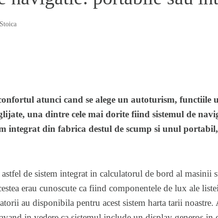
Stoica
confortul atunci cand se alege un autoturism, functiile ut
lijate, una dintre cele mai dorite fiind sistemul de navig
em integrat din fabrica destul de scump si unul portabil,
 astfel de sistem integrat in calculatorul de bord al masinii 
estea erau cunoscute ca fiind componentele de lux ale liste
torii au disponibila pentru acest sistem harta tarii noastre.
, avand in vedere ca sistemul include un display generos in 