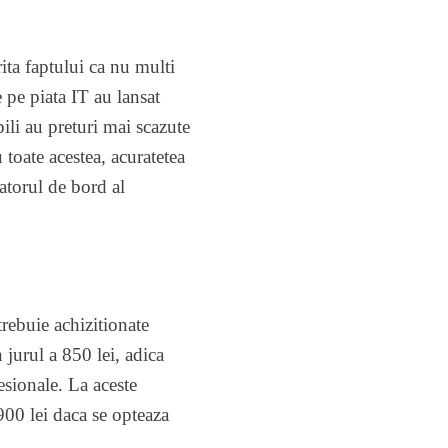
ita faptului ca nu multi
 pe piata IT au lansat
bili au preturi mai scazute
 toate acestea, acuratetea
atorul de bord al
trebuie achizitionate
n jurul a 850 lei, adica
esionale. La aceste
900 lei daca se opteaza