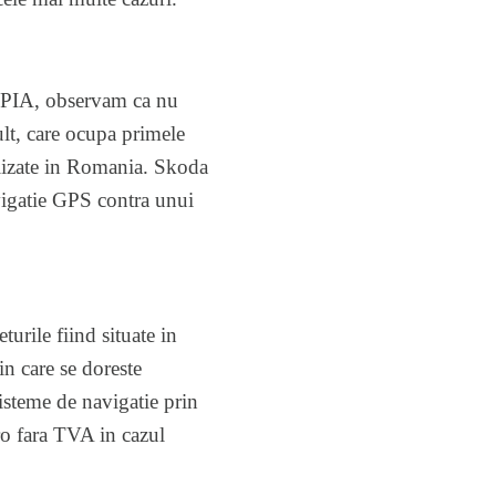
 APIA, observam ca nu
ult, care ocupa primele
alizate in Romania. Skoda
vigatie GPS contra unui
urile fiind situate in
n care se doreste
isteme de navigatie prin
ro fara TVA in cazul