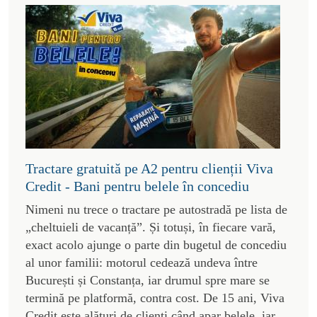
Tractare gratuită pe A2 pentru clienții Viva
Credit - Bani pentru belele în concediu
Nimeni nu trece o tractare pe autostradă pe lista de
„cheltuieli de vacanță”. Și totuși, în fiecare vară,
exact acolo ajunge o parte din bugetul de concediu
al unor familii: motorul cedează undeva între
București și Constanța, iar drumul spre mare se
termină pe platformă, contra cost. De 15 ani, Viva
Credit este alături de clienți când apar belele, iar