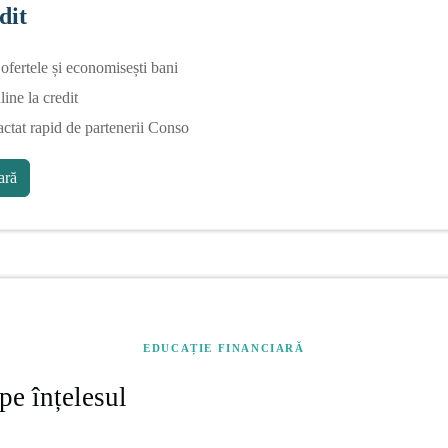
dit
fertele și economisești bani
line la credit
actat rapid de partenerii Conso
ră
EDUCAȚIE FINANCIARĂ
pe înțelesul