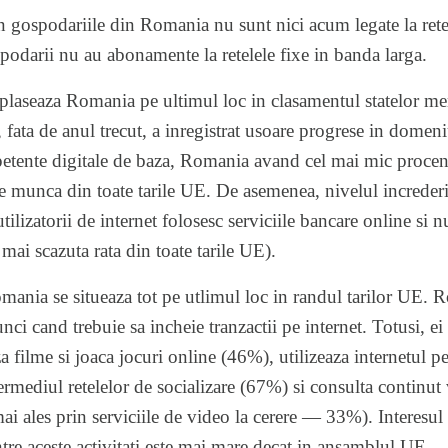
 gospodariile din Romania nu sunt nici acum legate la retel
odarii nu au abonamente la retelele fixe in banda larga.
l plaseaza Romania pe ultimul loc in clasamentul statelor me
, fata de anul trecut, a inregistrat usoare progrese in dome
etente digitale de baza, Romania avand cel mai mic procent
e munca din toate tarile UE. De asemenea, nivelul increderii 
tilizatorii de internet folosesc serviciile bancare online si
mai scazuta rata din toate tarile UE).
omania se situeaza tot pe utlimul loc in randul tarilor UE. 
nci cand trebuie sa incheie tranzactii pe internet. Totusi, ei 
a filme si joaca jocuri online (46%), utilizeaza internetul p
rmediul retelelor de socializare (67%) si consulta continut
mai ales prin serviciile de video la cerere — 33%). Interesu
tre aceste activitati este mai mare decat in ansamblul UE.