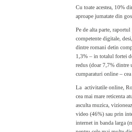
Cu toate acestea, 10% din
aproape jumatate din gosp
Pe de alta parte, raportu
competente digitale, desi
dintre romani detin comp
1,3% – in totalul fortei d
redus (doar 7,7% dintre u
cumparaturi online – cea 
La activitatile online, R
cea mai mare reticenta atu
asculta muzica, vizioneaz
video (46%) sau prin inte
internet in banda larga (
pentru cele mai multe din