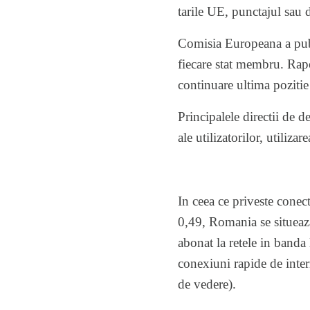
tarile UE, punctajul sau d
Comisia Europeana a publi
fiecare stat membru. Rapo
continuare ultima pozitie
Principalele directii de d
ale utilizatorilor, utiliza
In ceea ce priveste conec
0,49, Romania se situeaza
abonat la retele in banda
conexiuni rapide de inte
de vedere).