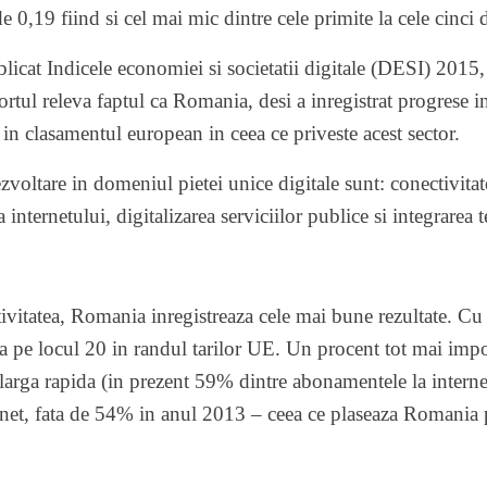
e 0,19 fiind si cel mai mic dintre cele primite la cele cinci di
cat Indicele economiei si societatii digitale (DESI) 2015, c
rtul releva faptul ca Romania, desi a inregistrat progrese in
 in clasamentul european in ceea ce priveste acest sector.
ezvoltare in domeniul pietei unice digitale sunt: conectivita
rea internetului, digitalizarea serviciilor publice si integrarea 
tivitatea, Romania inregistreaza cele mai bune rezultate. Cu
 pe locul 20 in randul tarilor UE. Un procent tot mai impo
 larga rapida (in prezent 59% dintre abonamentele la intern
rnet, fata de 54% in anul 2013 – ceea ce plaseaza Romania p