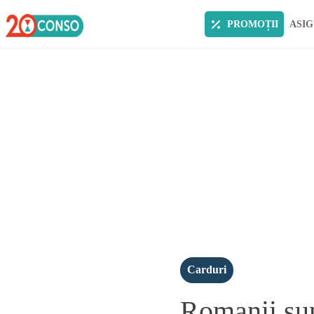
PROMOȚII
ASIG
Carduri
Romanii sunt