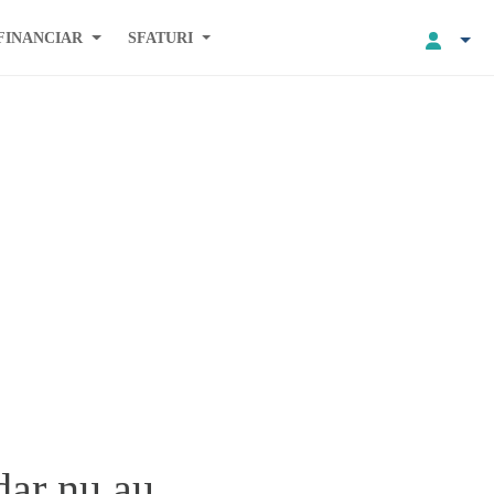
FINANCIAR
SFATURI
dar nu au