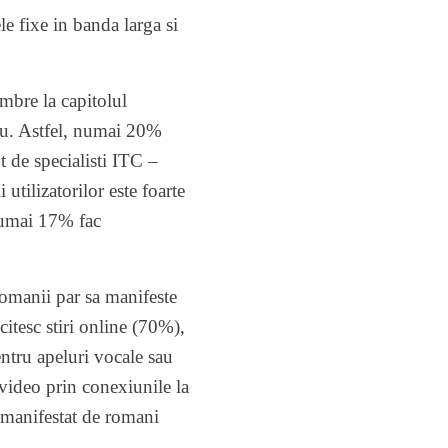
e fixe in banda larga si
mbre la capitolul
niu. Astfel, numai 20%
 de specialisti ITC –
utilizatorilor este foarte
 numai 17% fac
Romanii par sa manifeste
citesc stiri online (70%),
entru apeluri vocale sau
 video prin conexiunile la
l manifestat de romani