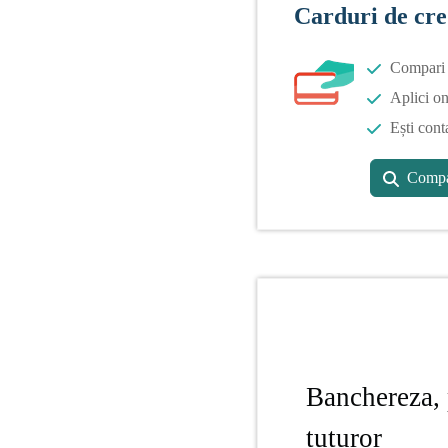
Carduri de cre
Compari o
Aplici on
Ești cont
Compa
Banchereza, 
tuturor