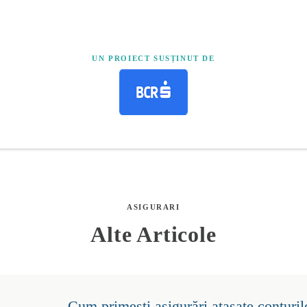
UN PROIECT SUSȚINUT DE
ASIGURARI
Alte Articole
Cum primești asigurări atașate conturil