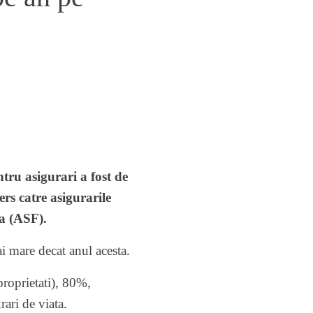
ru asigurari a fost de
rs catre asigurarile
ra (ASF).
i mare decat anul acesta.
proprietati), 80%,
rari de viata.