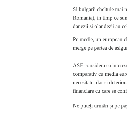
Si bulgarii cheltuie mai 
Romania), in timp ce suma
danezii si olandezii au c
Pe medie, un european che
merge pe partea de asigur
ASF considera ca interesul
comparativ cu media europ
necesitate, dar si deterio
financiare cu care se conf
Ne puteți urmări și pe
pa