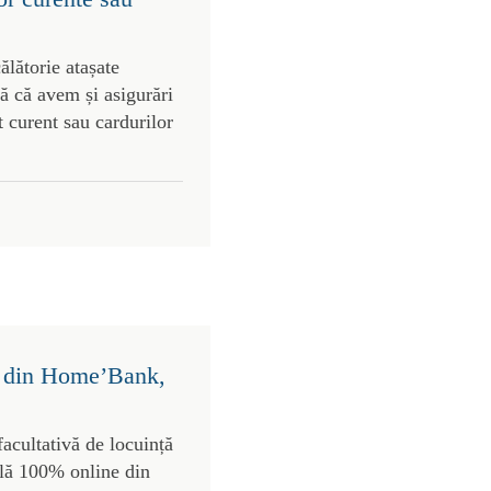
ălătorie atașate
tă că avem și asigurări
t curent sau cardurilor
ct din Home’Bank,
cultativă de locuință
ilă 100% online din