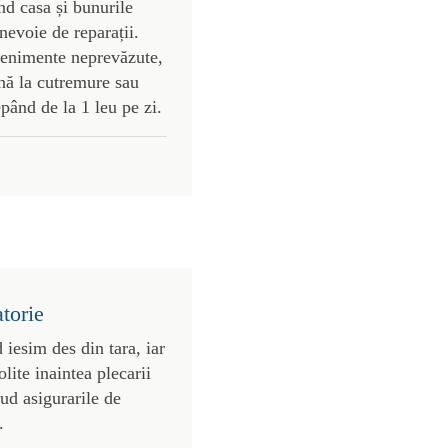
nd casa și bunurile
nevoie de reparații.
enimente neprevăzute,
nă la cutremure sau
epând de la 1 leu pe zi.
atorie
 iesim des din tara, iar
olite inaintea plecarii
ud asigurarile de
.