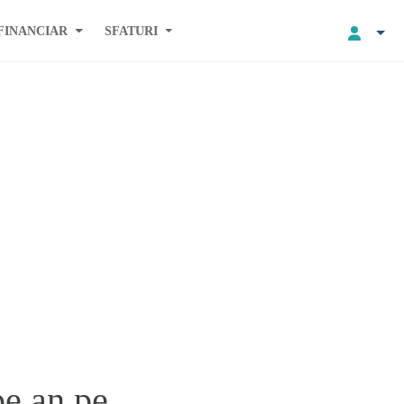
FINANCIAR
SFATURI
pe an pe