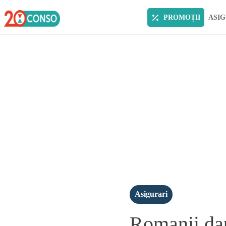
PROMOȚII
ASIG
Asigurari
Romanii dau