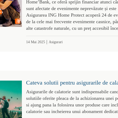
Home’Bank, ce oferă sprijin financiar atunci câ
sunt afectate de evenimente neprevăzute și este 
Asigurarea ING Home Protect acoperă 24 de ev
de la cele mai frecvente evenimente casnice, pâ
alte catastrofe naturale, cu un preț accesibil înc
|
14 Mai 2025
Asigurari
Cateva solutii pentru asigurarile de cal
Asigurarile de calatorie sunt indispensabile cand
solutiile oferite pleaca de la achizionarea unei p
si ajung pana la folosirea unor produse care incl
calatorie sau incheierea unui abonament dedicat