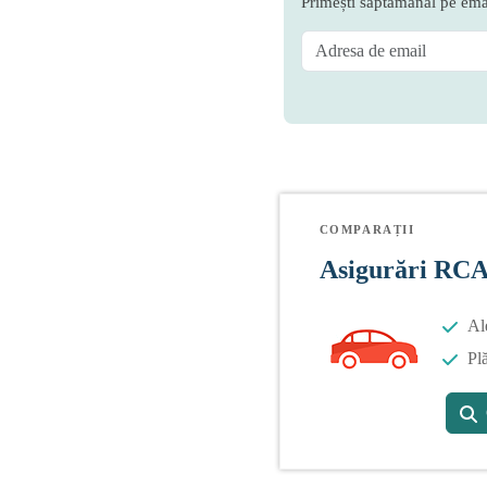
Primești săptămânal pe emai
COMPARAȚII
Asigurări RC
Al
Plă