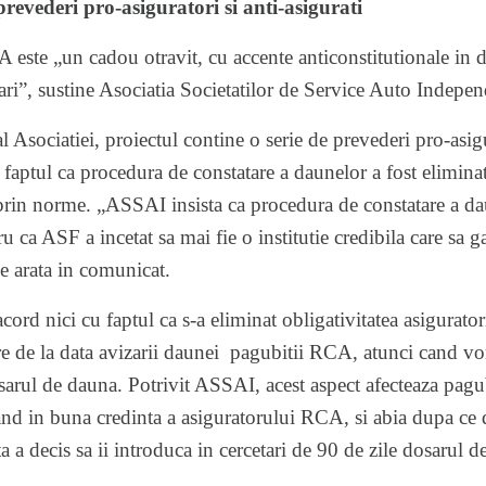
evederi pro-asiguratori si anti-asigurati
 este „un cadou otravit, cu accente anticonstitutionale in 
ari”, sustine Asociatia Societatilor de Service Auto Indep
 Asociatiei, proiectul contine o serie de prevederi pro-asigu
 faptul ca procedura de constatare a daunelor a fost elimin
ta prin norme. „ASSAI insista ca procedura de constatare a d
 ca ASF a incetat sa mai fie o institutie credibila care sa ga
 se arata in comunicat.
cord nici cu faptul ca s-a eliminat obligativitatea asiguratori
re de la data avizarii daunei pagubitii RCA, atunci cand vor
osarul de dauna. Potrivit ASSAI, acest aspect afecteaza pagub
and in buna credinta a asiguratorului RCA, si abia dupa ce 
ta a decis sa ii introduca in cercetari de 90 de zile dosarul 