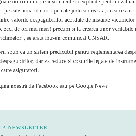
goare nu contin criterii suficiente si explicite pentru evaluar
i pe cale amiabila, nici pe cale judecatoreasca, ceea ce a co
intre valorile despagubirilor acordate de instante victimelor a
de zeci de ori mai mari) precum si la crearea unor veritabile r
 victimelor", se arata intr-un comunicat UNSAR.
torii spun ca un sistem predictibil pentru reglementarea desp
despagubirilor, dar va reduce si costurile legate de instrume
catre asiguratori.
gina noastră de Facebook
sau pe
Google News
LA NEWSLETTER