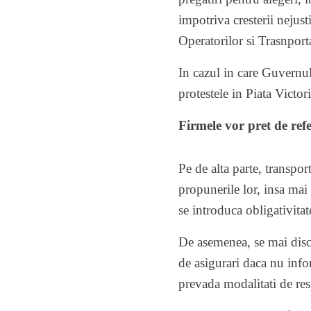
impotriva cresterii nejus
Operatorilor si Trasnpor
In cazul in care Guvernul
protestele in Piata Victori
Firmele vor pret de re
Pe de alta parte, transpor
propunerile lor, insa mai s
se introduca obligativita
De asemenea, se mai discu
de asigurari daca nu inf
prevada modalitati de res