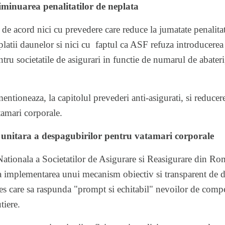
diminuarea penalitatilor de neplata
e acord nici cu prevedere care reduce la jumatate penalitati
platii daunelor si nici cu faptul ca ASF refuza introducerea 
ntru societatile de asigurari in functie de numarul de abateri,
ntioneaza, la capitolul prevederi anti-asigurati, si reducer
tamari corporale.
unitara a despagubirilor pentru vatamari corporale
Nationala a Societatilor de Asigurare si Reasigurare din
ra implementarea unui mecanism obiectiv si transparent de 
es care sa raspunda "prompt si echitabil" nevoilor de compe
tiere.