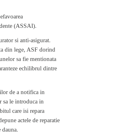
defavoarea
endente (ASSAI).
rator si anti-asigurat.
ata din lege, ASF dorind
aunelor sa fie mentionata
ranteze echilibrul dintre
lor de a notifica in
 sa le introduca in
itul care isi repara
depune actele de reparatie
de dauna.