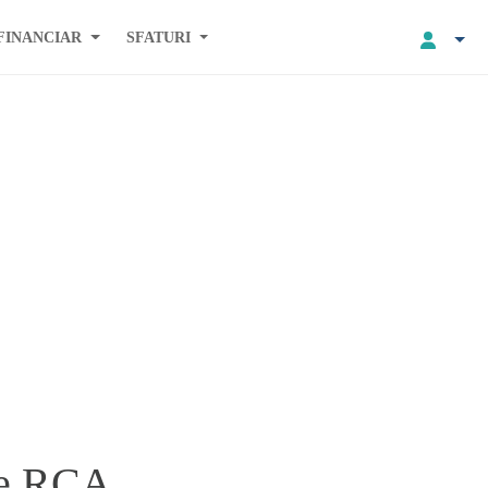
FINANCIAR
SFATURI
ege RCA