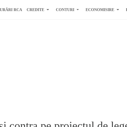
URĂRI RCA
CREDITE
CONTURI
ECONOMISIRE
 si contra pe proiectul de l