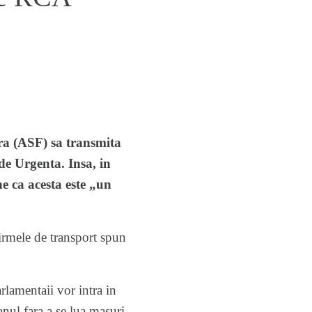
ara (ASF) sa transmita
e Urgenta. Insa, in
e ca acesta este „un
firmele de transport spun
lamentaii vor intra in
anul fara a se lua masuri