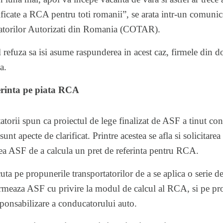
tificate a RCA pentru toti romanii”, se arata intr-un comunic
tatorilor Autorizati din Romania (COTAR).
 refuza sa isi asume raspunderea in acest caz, firmele din 
a.
ferinta pe piata RCA
tatorii spun ca proiectul de lege finalizat de ASF a tinut c
unt apecte de clarificat. Printre acestea se afla si solicitarea
tea ASF de a calcula un pret de referinta pentru RCA.
ta pe propunerile transportatorilor de a se aplica o serie d
ormeaza ASF cu privire la modul de calcul al RCA, si pe pr
ponsabilizare a conducatorului auto.