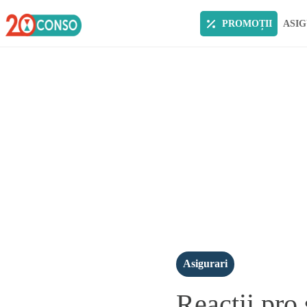
PROMOȚII
ASIG
Asigurari
Reactii pro