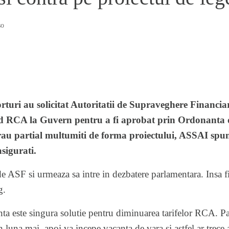
so
rturi au solicitat Autoritatii de Supraveghere Financi
ind RCA la Guvern pentru a fi aprobat prin Ordonanta d
arau partial multumiti de forma proiectului, ASSAI spun
sigurati.
t de ASF si urmeaza sa intre in dezbatere parlamentara. Insa 
g.
a este singura solutie pentru diminuarea tarifelor RCA. Par
in luna mai, apoi va incepe vacanta de vara si astfel ar trece 