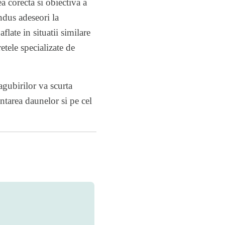
ea corecta si obiectiva a
ndus adeseori la
flate in situatii similare
etele specializate de
agubirilor va scurta
ntarea daunelor si pe cel