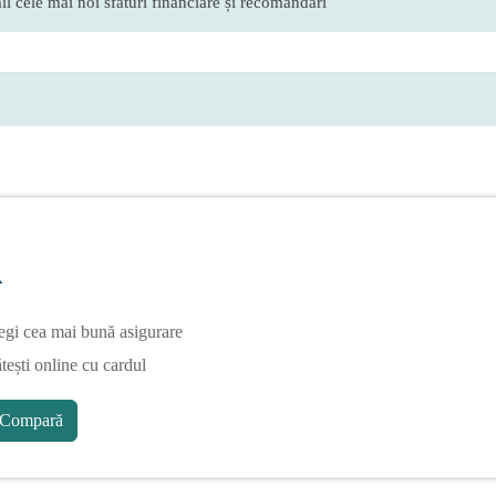
l cele mai noi sfaturi financiare și recomandări
A
egi cea mai bună asigurare
tești online cu cardul
Compară