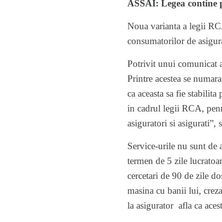
ASSAI: Legea contine pr
Noua varianta a legii RCA
consumatorilor de asigur
Potrivit unui comunicat al
Printre acestea se numara
ca aceasta sa fie stabili
in cadrul legii RCA, penru
asiguratori si asigurati”,
Service-urile nu sunt de a
termen de 5 zile lucratoa
cercetari de 90 de zile d
masina cu banii lui, crez
la asigurator afla ca aces