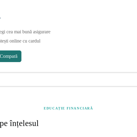
A
egi cea mai bună asigurare
tești online cu cardul
Compară
EDUCAȚIE FINANCIARĂ
pe înțelesul