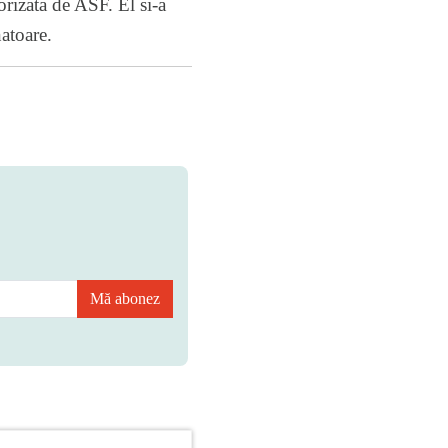
rizata de ASF. El si-a
atoare.
Mă abonez