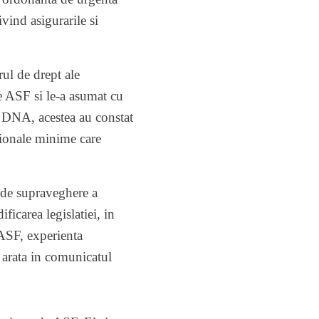
vind asigurarile si
rul de drept ale
re ASF si le-a asumat cu
t DNA, acestea au constat
esionale minime care
 de supraveghere a
ificarea legislatiei, in
 ASF, experienta
e arata in comunicatul