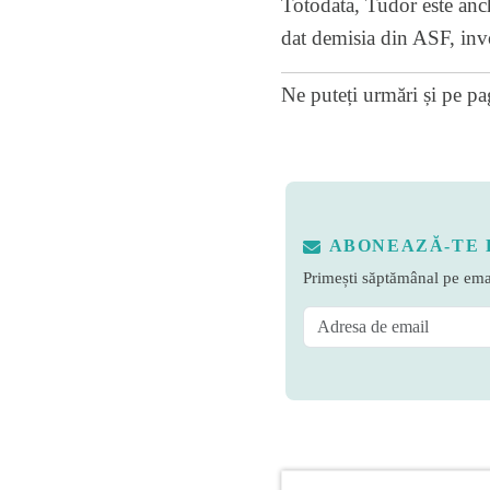
Totodata, Tudor este anch
dat demisia din ASF, invo
Ne puteți urmări și pe
pa
ABONEAZĂ-TE 
Primești săptămânal pe emai