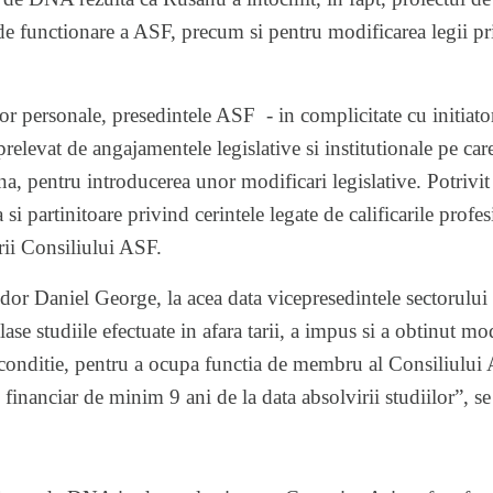
de functionare a ASF, precum si pentru modificarea legii pri
or personale, presedintele ASF - in complicitate cu initiato
prelevat de angajamentele legislative si institutionale pe ca
, pentru introducerea unor modificari legislative. Potrivi
a si partinitoare privind cerintele legate de calificarile prof
rii Consiliului ASF.
dor Daniel George, la acea data vicepresedintele sectorului
lase studiile efectuate in afara tarii, a impus si a obtinut mod
i conditie, pentru a ocupa functia de membru al Consiliului
financiar de minim 9 ani de la data absolvirii studiilor”, s