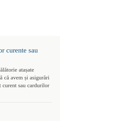
or curente sau
ălătorie atașate
tă că avem și asigurări
t curent sau cardurilor