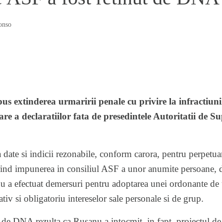
onso
s extinderea urmaririi penale cu privire la infractiuni
tare a declaratiilor fata de presedintele Autoritatii de
date si indicii rezonabile, conform carora, pentru perpetuare
ind impunerea in consiliul ASF a unor anumite persoane, dar
nu a efectuat demersuri pentru adoptarea unei ordonante de 
tiv si obligatoriu intereselor sale personale si de grup.
 de DNA rezulta ca Rusanu a intocmit, in fapt, proiectul d