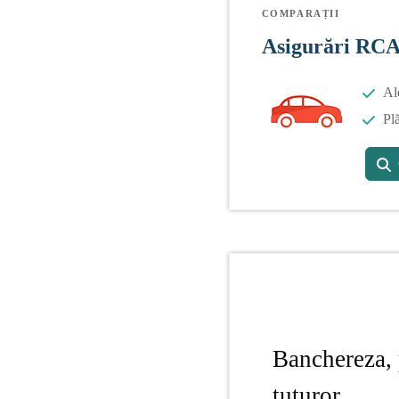
COMPARAȚII
Asigurări RC
Al
Plă
Banchereza, 
tuturor