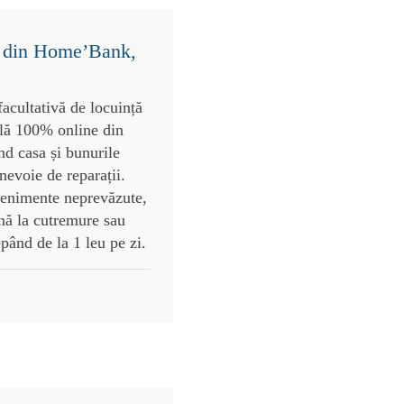
ct din Home’Bank,
cultativă de locuință
ilă 100% online din
nd casa și bunurile
nevoie de reparații.
enimente neprevăzute,
nă la cutremure sau
epând de la 1 leu pe zi.