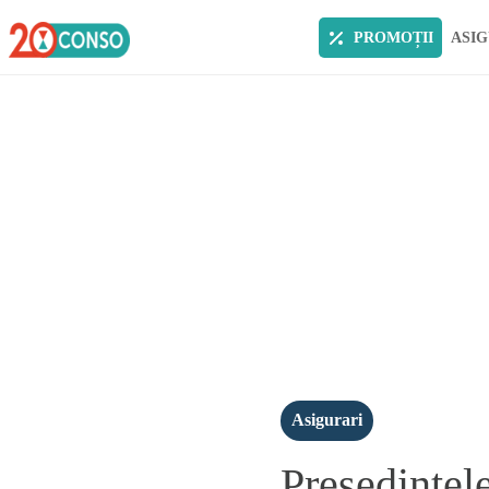
PROMOȚII
ASIG
Asigurari
Presedintel