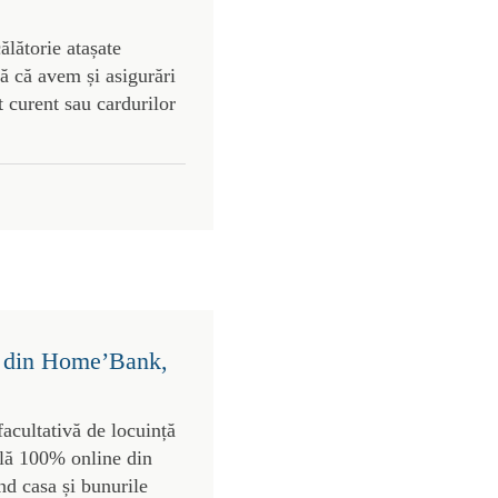
ălătorie atașate
tă că avem și asigurări
t curent sau cardurilor
ct din Home’Bank,
cultativă de locuință
ilă 100% online din
nd casa și bunurile