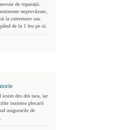
nevoie de reparații.
enimente neprevăzute,
nă la cutremure sau
epând de la 1 leu pe zi.
atorie
 iesim des din tara, iar
olite inaintea plecarii
ud asigurarile de
.