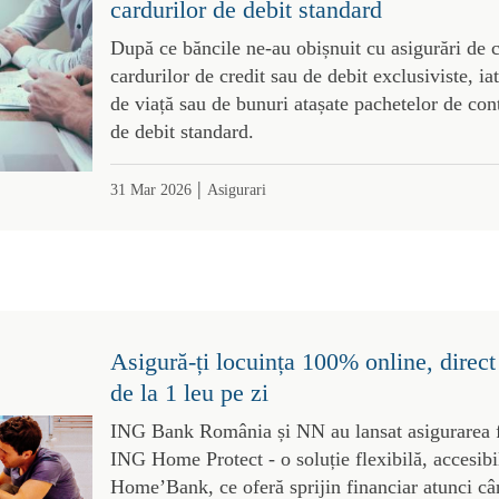
cardurilor de debit standard
După ce băncile ne-au obișnuit cu asigurări de c
cardurilor de credit sau de debit exclusiviste, ia
de viață sau de bunuri atașate pachetelor de con
de debit standard.
|
31 Mar 2026
Asigurari
Asigură-ți locuința 100% online, dire
de la 1 leu pe zi
ING Bank România și NN au lansat asigurarea fa
ING Home Protect - o soluție flexibilă, accesib
Home’Bank, ce oferă sprijin financiar atunci câ