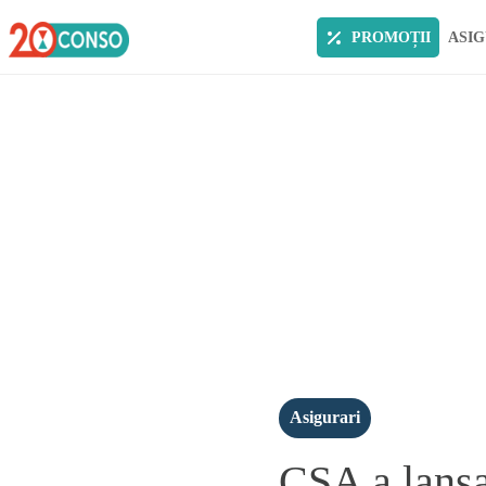
PROMOȚII
ASIG
Asigurari
CSA a lansat