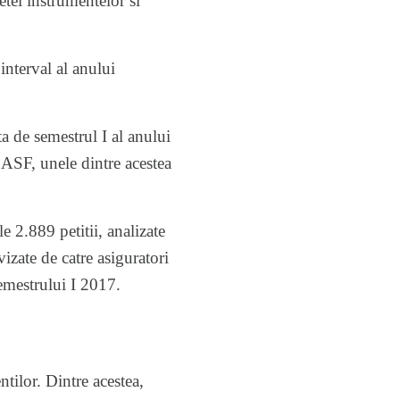
etei instrumentelor si
interval al anului
ta de semestrul I al anului
i ASF, unele dintre acestea
e 2.889 petitii, analizate
izate de catre asiguratori
semestrului I 2017.
ntilor. Dintre acestea,