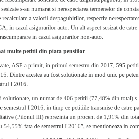
te sesizate s-au numarat si nerespectarea termenelor de consta
e recalculare a valorii despagubirilor, respectiv nerespectare
 in cazul asigurarilor auto. Un alt aspect sesizat de catre p
rascumparare in cazul asigurarilor non-auto.
ai multe petitii din piata pensiilor
ivate, ASF a primit, in primul semestru din 2017, 595 petit
016. Dintre acestea au fost solutionate in mod unic pe petent
trul I 2016.
i solutionate, un numar de 406 petitii (77,48% din total) s-a 
semestrul I 2016, in timp ce petitiile transmise de catre par
tative (Pilonul III) reprezinta un procent de 1,91% din totalu
u 54,55% fata de semestrul I 2016”, se mentioneaza in co