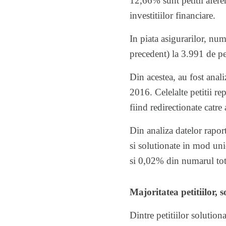
12,66% sunt petitii aferen
investitiilor financiare.
In piata asigurarilor, num
precedent) la 3.991 de pet
Din acestea, au fost anali
2016. Celelalte petitii re
fiind redirectionate catre a
Din analiza datelor raport
si solutionate in mod uni
si 0,02% din numarul total
Majoritatea petitiilor, 
Dintre petitiilor solution