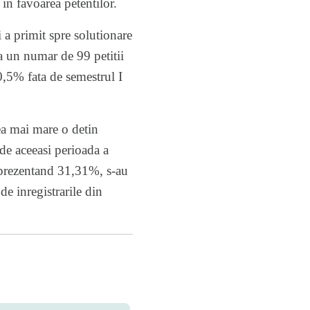
 in favoarea petentilor.
i a primit spre solutionare
ea un numar de 99 petitii
50,5% fata de semestrul I
cea mai mare o detin
 de aceeasi perioada a
reprezentand 31,31%, s-au
de inregistrarile din