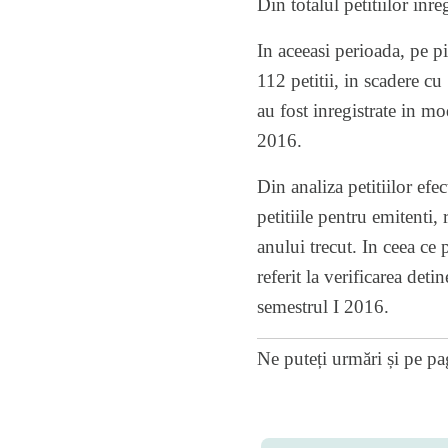
Din totalul petitiilor inr
In aceeasi perioada, pe pi
112 petitii, in scadere c
au fost inregistrate in mo
2016.
Din analiza petitiilor efe
petitiile pentru emitenti
anului trecut. In ceea ce
referit la verificarea det
semestrul I 2016.
Ne puteți urmări și pe
pa