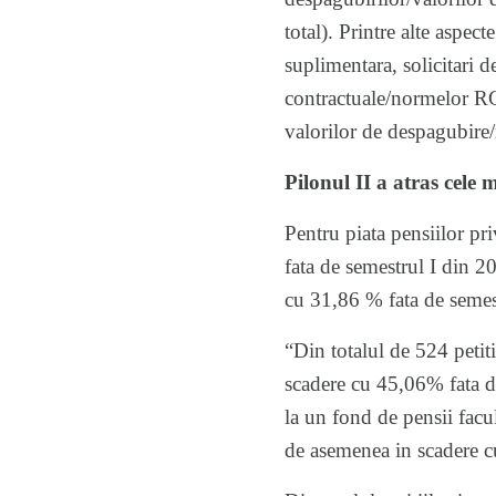
total). Printre alte aspec
suplimentara, solicitari d
contractuale/normelor RCA,
valorilor de despagubire/
Pilonul II a atras cele m
Pentru piata pensiilor pr
fata de semestrul I din 2
cu 31,86 % fata de semes
“Din totalul de 524 petiti
scadere cu 45,06% fata de 
la un fond de pensii facul
de asemenea in scadere c