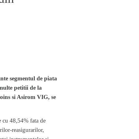
inte segmentul de piata
lte petitii de la
oins si Asirom VIG, se
re cu 48,54% fata de
ilor-reasigurarilor,