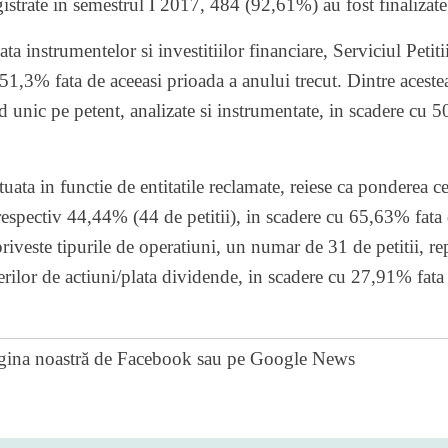
egistrate in semestrul I 2017, 484 (92,61%) au fost finalizate
ata instrumentelor si investitiilor financiare, Serviciul Petiti
u 51,3% fata de aceeasi prioada a anului trecut. Dintre acest
d unic pe petent, analizate si instrumentate, in scadere cu 
ctuata in functie de entitatile reclamate, reiese ca ponderea 
, respectiv 44,44% (44 de petitii), in scadere cu 65,63% fata
 priveste tipurile de operatiuni, un numar de 31 de petitii, 
inerilor de actiuni/plata dividende, in scadere cu 27,91% fata 
gina noastră de Facebook
sau pe
Google News