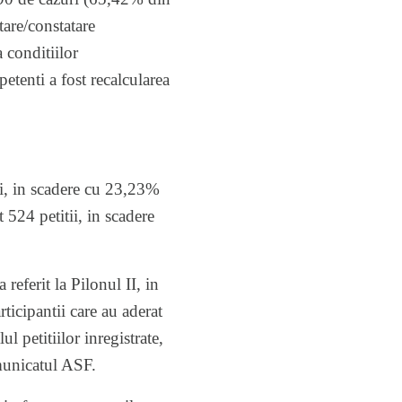
tare/constatare
a conditiilor
etenti a fost recalcularea
ii, in scadere cu 23,23%
 524 petitii, in scadere
referit la Pilonul II, in
ticipantii care au aderat
l petitiilor inregistrate,
municatul ASF.