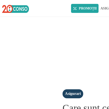
PROMOȚII
ASIG
Asigurari
Care sunt c