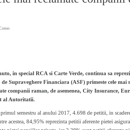
Conso
uto, in special RCA si Carte Verde, continua sa reprez
 de Supraveghere Financiara (ASF) primeste cele mai mu
amate companii raman, de asemenea, City Insurance, Eur
al Autoritatii.
n primul semestru al anului 2017, 4.698 de petitii, in scade
re acestea, 84,95% reprezinta petitii aferente pietei asigurar