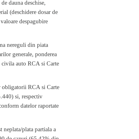
le de dauna deschise,
erial (deschidere dosar de
e valoare despagubire
ma nereguli din piata
arilor generale, ponderea
re civila auto RCA si Carte
or obligatorii RCA si Carte
440) si, respectiv
onform datelor raportate
 neplata/plata partiala a
.890 de cazuri (65,42% din