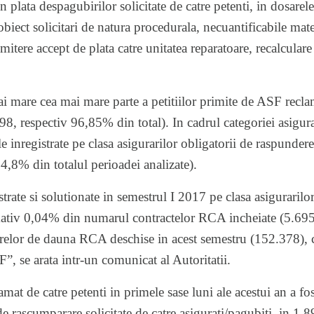
n plata despagubirilor solicitate de catre petenti, in dosare
 obiect solicitari de natura procedurala, necuantificabile mat
mitere accept de plata catre unitatea reparatoare, recalcular
ai mare cea mai mare parte a petitiilor primite de ASF recla
798, respectiv 96,85% din total). In cadrul categoriei asigur
le inregistrate pe clasa asigurarilor obligatorii de raspunde
4,8% din totalul perioadei analizate).
strate si solutionate in semestrul I 2017 pe clasa asiguraril
ativ 0,04% din numarul contractelor RCA incheiate (5.695.
lor de dauna RCA deschise in acest semestru (152.378), c
F”, se arata intr-un comunicat al Autoritatii.
mat de catre petenti in primele sase luni ale acestui an a fost
de rascumparare solicitate de catre asigurati/pagubiti, in 1