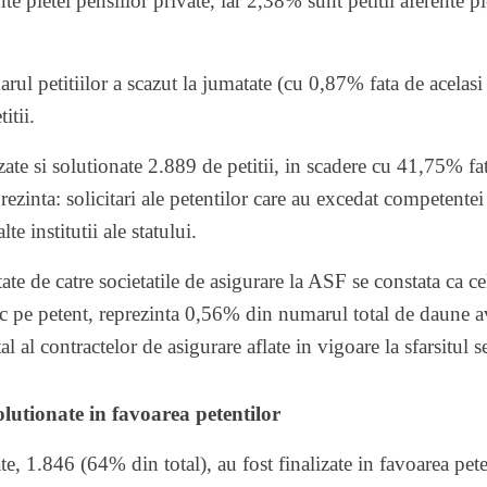
te pietei pensiilor private, iar 2,38% sunt petitii aferente pi
arul petitiilor a scazut la jumatate (cu 0,87% fata de acelasi 
itii.
zate si solutionate 2.889 de petitii, in scadere cu 41,75% fa
prezinta: solicitari ale petentilor care au excedat competente
lte institutii ale statului.
ate de catre societatile de asigurare la ASF se constata ca cel
c pe petent, reprezinta 0,56% din numarul total de daune av
 al contractelor de asigurare aflate in vigoare la sfarsitul 
solutionate in favoarea petentilor
ate, 1.846 (64% din total), au fost finalizate in favoarea pete