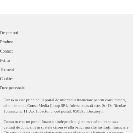
Despre noi
Produse
Contact
Petitii
Termeni
Cookies
Date personale
Conso.ro este principalul portal de informații financiare pentru consumatori,
administrat de Conso Media Group SRL. Adresa noastră este: Str. Dr. Nicolae
Tomescu nr. 11, Ap. 1, Sector 5, cod postal: 050595, București.
Conso.ro este un portal financiar independent și nu este administrat sau
deținut de companii în spatele cărora se află banci sau alte instituții financiare.
Obiectivul nostru este să oferim consumatorilor toate informațiile necesare