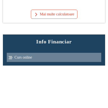
Mai multe calculatoare
Info Financiar
Curs online
Schimb valutar
Dobânzi interbancare