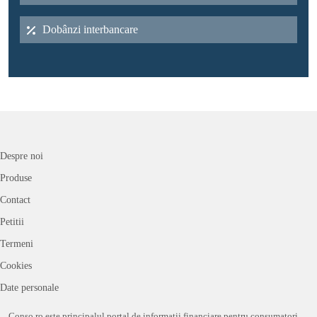
Dobânzi interbancare
Despre noi
Produse
Contact
Petitii
Termeni
Cookies
Date personale
Conso.ro este principalul portal de informații financiare pentru consumatori,