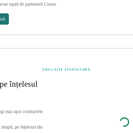
actat rapid de partenerii Conso
ră
EDUCAȚIE FINANCIARĂ
pe înțelesul
egi mai ușor contractele
simpli, pe înțelesul tău