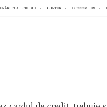
URĂRI RCA
CREDITE
CONTURI
ECONOMISIRE
z cardul de credit, trebuie s