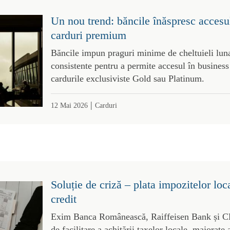
Un nou trend: băncile înăspresc accesul
carduri premium
Băncile impun praguri minime de cheltuieli luna
consistente pentru a permite accesul în business
cardurile exclusiviste Gold sau Platinum.
|
12 Mai 2026
Carduri
Soluție de criză – plata impozitelor loc
credit
Exim Banca Românească, Raiffeisen Bank și CE
de facilitare a achitării taxelor locale, majorate 