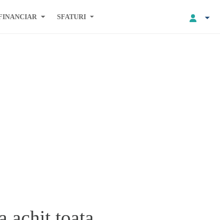
FINANCIAR
SFATURI
a achit toata