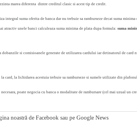
zinta marea diferenta dintre creditul clasic si acest tip de credit.
liza integral suma oferita de banca dar nu trebuie sa ramburseze decat suma minima d
 mai atractiv unele banci calculeaza suma minima de plata dupa formula:
suma mini
a dobanzile si comisioanele generate de utilizarea cardului iar detinatorul de card 
la card, la lichidarea acestuia trebuie sa ramburseze si sumele utilizate din plafonu
necesara, poate negocia cu banca o modalitate de rambursare (cel mai uzual un cred
gina noastră de Facebook
sau pe
Google News