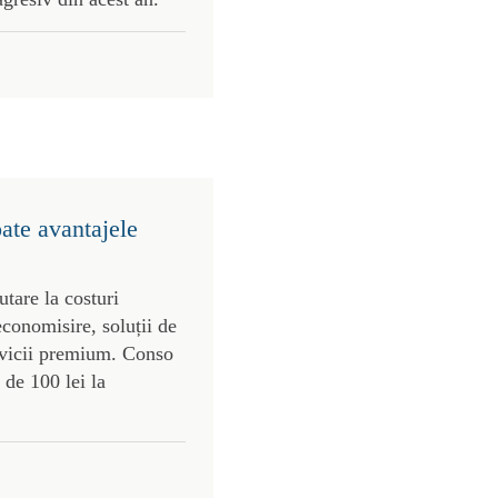
oate avantajele
utare la costuri
economisire, soluții de
ervicii premium. Conso
 de 100 lei la