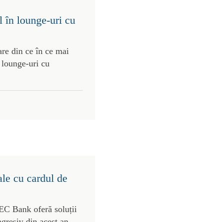
 în lounge-uri cu
re din ce în ce mai
 lounge-uri cu
ale cu cardul de
C Bank oferă soluții
agresiv din acest an.