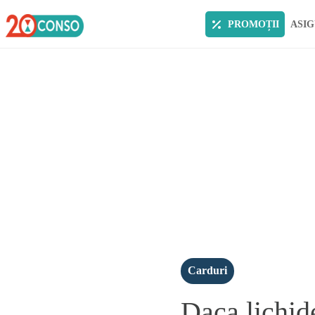
PROMOȚII
ASIG
Carduri
Daca lichide