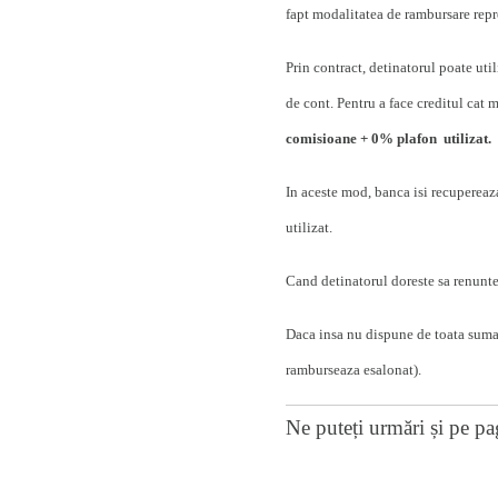
fapt modalitatea de rambursare repre
Prin contract, detinatorul poate uti
de cont. Pentru a face creditul cat
comisioane + 0% plafon utilizat.
In aceste mod, banca isi recupereaz
utilizat.
Cand detinatorul doreste sa renunte 
Daca insa nu dispune de toata suma 
ramburseaza esalonat).
Ne puteți urmări și pe
pa