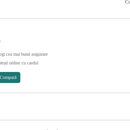
Cu
A
egi cea mai bună asigurare
tești online cu cardul
Compară