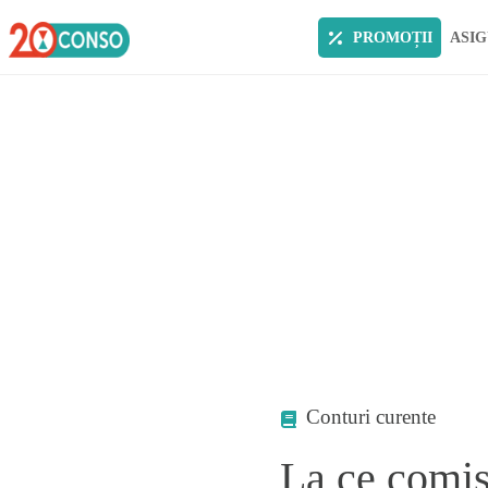
PROMOȚII
ASIG
Conturi curente
La ce comisi