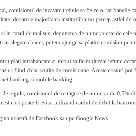
, comisionul de incasare trebuie sa fie zero, iar bancile ca
tate, deoarece majoritatea institutiilor nu percep astfel de 
i in cazul de mai sus, depunerea de numerar este de cele ma
i in alegerea banci, putem ajunge sa platim comision pentr
ru plati intrabancare ar trebui sa fie mult mai ieftine decat
cazuri fiind chiar scutite de comisioane. Aceste costuri pot 
ternet banking si mobile banking.
de regula, comisionul de retragere de numerar de 0,5% di
cest cost poate fi evitat utilizand cardul de debit la bancom
gina noastră de Facebook
sau pe
Google News