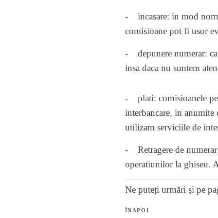
- incasare: in mod normal
comisioane pot fi usor evi
- depunere numerar: ca s
insa daca nu suntem atent
- plati: comisioanele pent
interbancare, in anumite 
utilizam serviciile de in
- Retragere de numerar: 
operatiunilor la ghiseu. A
Ne puteți urmări și pe
pa
ÎNAPOI