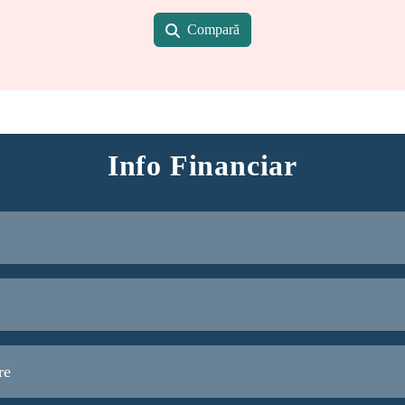
Compară
Info Financiar
re