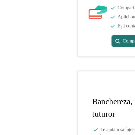
Compari o
Aplici on
Ești cont
Compa
Banchereza, 
tuturor
Te ajutăm să înțel