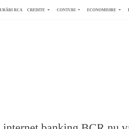
URĂRI RCA
CREDITE
CONTURI
ECONOMISIRE
e internet banking BCR nu v