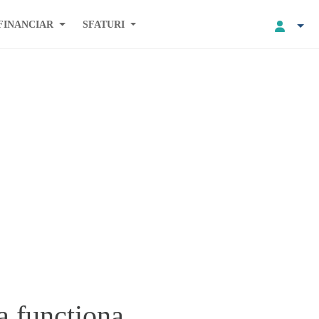
FINANCIAR
SFATURI
a functiona