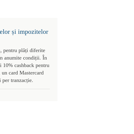
lor și impozitelor
 pentru plăți diferite
în anumite condiții. În
mi 10% cashback pentru
cu un card Mastercard
i per tranzacție.