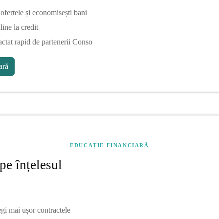
fertele și economisești bani
line la credit
actat rapid de partenerii Conso
ră
EDUCAȚIE FINANCIARĂ
pe înțelesul
egi mai ușor contractele