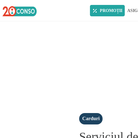
PROMOȚII
ASIG
Carduri
Serviciul d