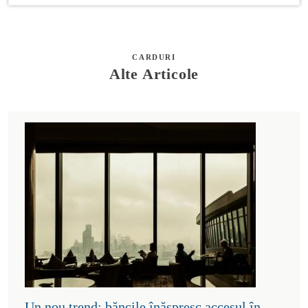
CARDURI
Alte Articole
Un nou trend: băncile înăspresc accesul în