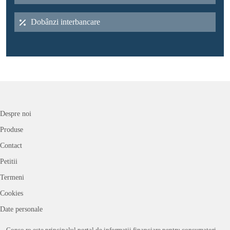
Dobânzi interbancare
Despre noi
Produse
Contact
Petitii
Termeni
Cookies
Date personale
Conso.ro este principalul portal de informații financiare pentru consumatori,