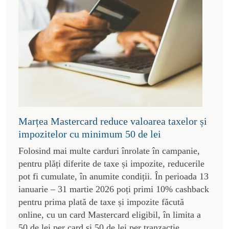
Marțea Mastercard reduce valoarea taxelor și
impozitelor cu minimum 50 de lei
Folosind mai multe carduri înrolate în campanie,
pentru plăți diferite de taxe și impozite, reducerile
pot fi cumulate, în anumite condiții. În perioada 13
ianuarie – 31 martie 2026 poți primi 10% cashback
pentru prima plată de taxe și impozite făcută
online, cu un card Mastercard eligibil, în limita a
50 de lei per card și 50 de lei per tranzacție.