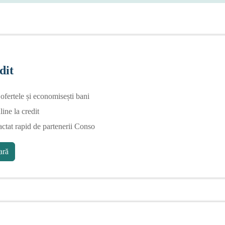
dit
fertele și economisești bani
line la credit
actat rapid de partenerii Conso
ră