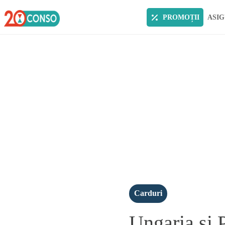
PROMOȚII
ASIG
Carduri
Ungaria si 