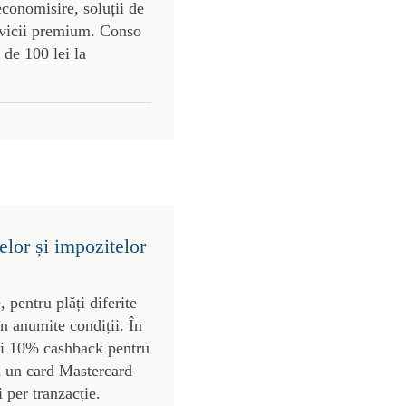
economisire, soluții de
ervicii premium. Conso
 de 100 lei la
lor și impozitelor
 pentru plăți diferite
în anumite condiții. În
mi 10% cashback pentru
cu un card Mastercard
i per tranzacție.