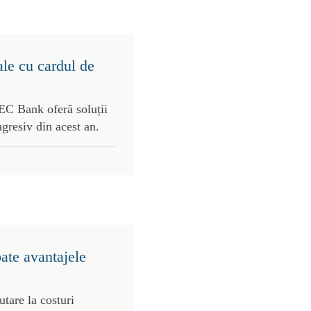
ale cu cardul de
C Bank oferă soluții
agresiv din acest an.
oate avantajele
utare la costuri