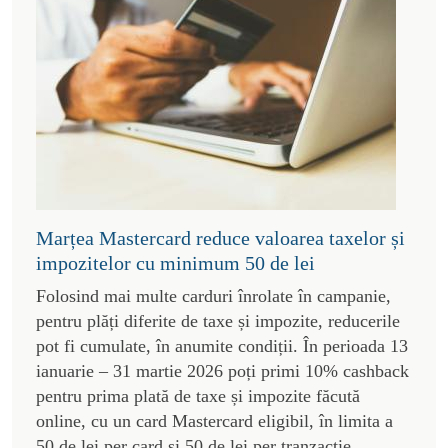
Marțea Mastercard reduce valoarea taxelor și
impozitelor cu minimum 50 de lei
Folosind mai multe carduri înrolate în campanie,
pentru plăți diferite de taxe și impozite, reducerile
pot fi cumulate, în anumite condiții. În perioada 13
ianuarie – 31 martie 2026 poți primi 10% cashback
pentru prima plată de taxe și impozite făcută
online, cu un card Mastercard eligibil, în limita a
50 de lei per card și 50 de lei per tranzacție.