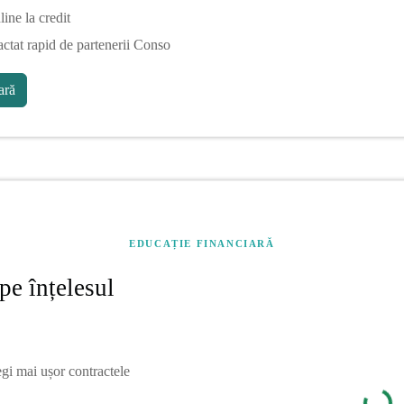
line la credit
actat rapid de partenerii Conso
ră
EDUCAȚIE FINANCIARĂ
pe înțelesul
egi mai ușor contractele