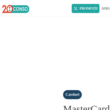
PROMOȚII
ASIG
Carduri
MasterCard 