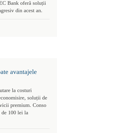
C Bank oferă soluții
agresiv din acest an.
oate avantajele
utare la costuri
economisire, soluții de
ervicii premium. Conso
 de 100 lei la