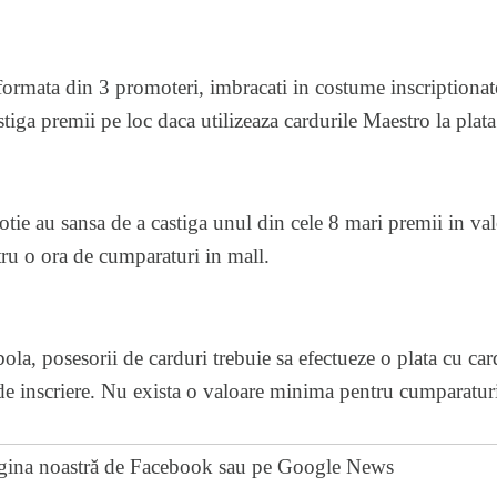
 formata din 3 promoteri, imbracati in costume inscriptiona
stiga premii pe loc daca utilizeaza cardurile Maestro la plat
otie au sansa de a castiga unul din cele 8 mari premii in val
tru o ora de cumparaturi in mall.
ola, posesorii de carduri trebuie sa efectueze o plata cu car
e inscriere. Nu exista o valoare minima pentru cumparaturi
gina noastră de Facebook
sau pe
Google News