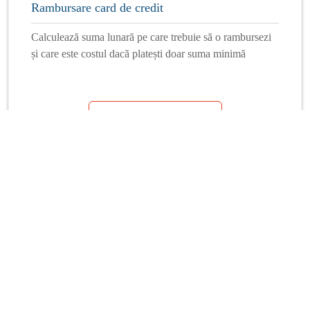
Rambursare card de credit
Calculează suma lunară pe care trebuie să o rambursezi
și care este costul dacă platești doar suma minimă
Mai multe calculatoare
Info Financiar
Curs online
Schimb valutar