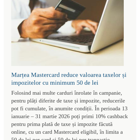
Marțea Mastercard reduce valoarea taxelor și
impozitelor cu minimum 50 de lei
Folosind mai multe carduri înrolate în campanie,
pentru plăți diferite de taxe și impozite, reducerile
pot fi cumulate, în anumite condiții. În perioada 13
ianuarie – 31 martie 2026 poți primi 10% cashback
pentru prima plată de taxe și impozite făcută
online, cu un card Mastercard eligibil, în limita a
50 de lei per card și 50 de lei per tranzacție.