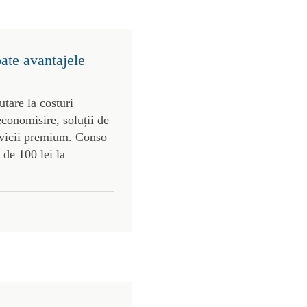
oate avantajele
utare la costuri
economisire, soluții de
ervicii premium. Conso
 de 100 lei la