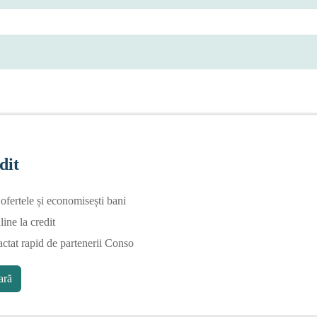
dit
fertele și economisești bani
line la credit
actat rapid de partenerii Conso
ră