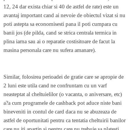
12, 24 dar exista chiar si 40 de astfel de rate) este un
avantaj important cand ai nevoie de obiectul vizat si nu
poti astepta sa economisesti pana il poti cumpara cu
banii jos (de pilda, cand se strica centrala termica in
plina iarna sau ai o reparatie costisitoare de facut la
masina personala care nu sufera amanare).
Similar, folosirea perioadei de gratie care se apropie de
2 luni este utila cand ne confruntam cu un varf
neasteptat al cheltuielilor (o vacanta, o aniversare, etc)
a?a cum programele de cashback pot aduce niste bani
bineveniti in contul de card daca nu se abuzeaza de
astfel de oportunitati pentru ca tentatia cheltuirii banilor
care nu iti apartin si pentru care nu trebuie sa platesti