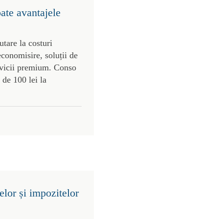
oate avantajele
utare la costuri
economisire, soluții de
ervicii premium. Conso
 de 100 lei la
lor și impozitelor