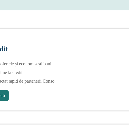
dit
fertele și economisești bani
line la credit
actat rapid de partenerii Conso
ră