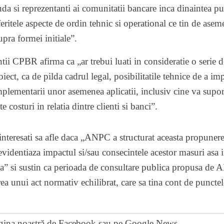
da si reprezentanti ai comunitatii bancare inca dinaintea pub
eritele aspecte de ordin tehnic si operational ce tin de asemen
upra formei initiale”.
ii CPBR afirma ca „ar trebui luati in consideratie o serie de
oiect, ca de pilda cadrul legal, posibilitatile tehnice de a i
implementarii unor asemenea aplicatii, inclusiv cine va suport
 costuri in relatia dintre clienti si banci”.
interesati sa afle daca „ANPC a structurat aceasta propunere
videntiaza impactul si/sau consecintele acestor masuri asa i
ata” si sustin ca perioada de consultare publica propusa de 
ea unui act normativ echilibrat, care sa tina cont de punctel
gina noastră de Facebook
sau pe
Google News