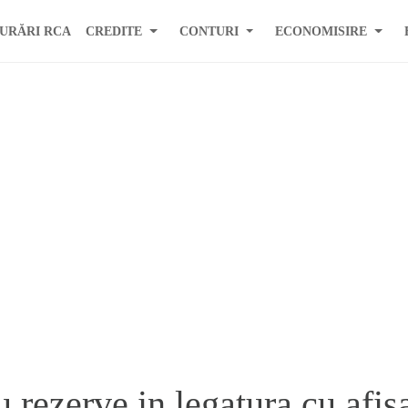
URĂRI RCA
CREDITE
CONTURI
ECONOMISIRE
 rezerve in legatura cu afis