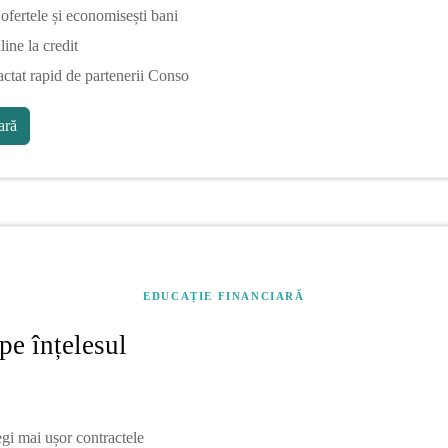
fertele și economisești bani
line la credit
actat rapid de partenerii Conso
ră
EDUCAȚIE FINANCIARĂ
pe înțelesul
egi mai ușor contractele