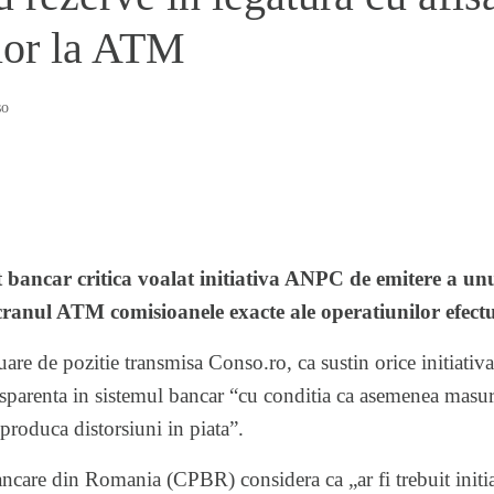
lor la ATM
so
 bancar critica voalat initiativa ANPC de emitere a unu
ecranul ATM comisioanele exacte ale operatiunilor efect
uare de pozitie transmisa Conso.ro, ca sustin orice initiativ
nsparenta in sistemul bancar “cu conditia ca asemenea masur
produca distorsiuni in piata”.
ncare din Romania (CPBR) considera ca „ar fi trebuit initia