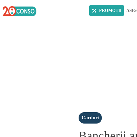
PROMOȚII
ASIG
Carduri
Bancherii au