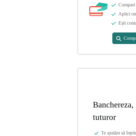
Compari o
Aplici on
Ești cont
Compa
Banchereza, 
tuturor
Te ajutăm să înțel