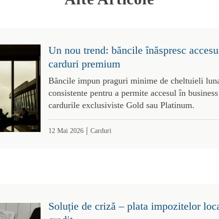
Un nou trend: băncile înăspresc accesul
carduri premium
Băncile impun praguri minime de cheltuieli luna
consistente pentru a permite accesul în business
cardurile exclusiviste Gold sau Platinum.
|
12 Mai 2026
Carduri
Soluție de criză – plata impozitelor loc