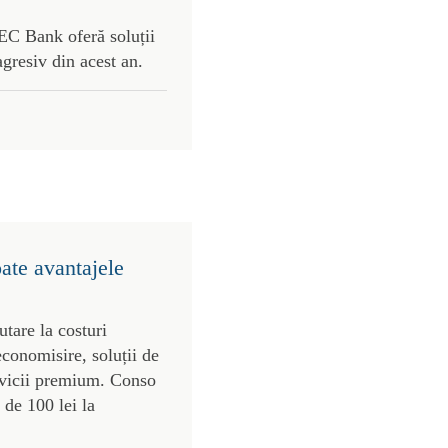
C Bank oferă soluții
agresiv din acest an.
oate avantajele
utare la costuri
economisire, soluții de
ervicii premium. Conso
 de 100 lei la