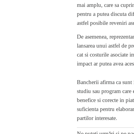
mai amplu, care sa cuprin
pentru a putea discuta dif
astfel posibile reveniri as
De asemenea, reprezentant
lansarea unui astfel de pr
cat si costurile asociate 
impact ar putea avea aceste
Bancherii afirma ca sunt 
studiu sau program care e
benefice si corecte in pi
suficienta pentru elaborar
partilor interesate.
Ne puteți urmări și pe
pa